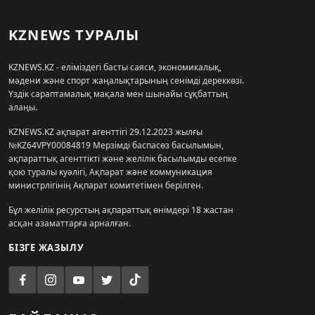
KZNEWS ТУРАЛЫ
KZNEWS.KZ - еліміздегі басты саяси, экономикалық,
мәдени және спорт жаңалықтарының сенімді дереккөзі.
Үздік сараптамалық мақала мен шынайы сұқбаттың
алаңы.
KZNEWS.KZ ақпарат агенттігі 29.12.2023 жылғы
№KZ64VPY00084819 Мерзімді баспасөз басылымын,
ақпараттық агенттікті және желілік басылымды есепке
қою туралы куәлігі, Ақпарат және коммуникация
министрлігінің Ақпарат комитетімен берілген.
Бұл желілік ресурстың ақпараттық өнімдері 18 жастан
асқан азаматтарға арналған.
БІЗГЕ ЖАЗЫЛУ