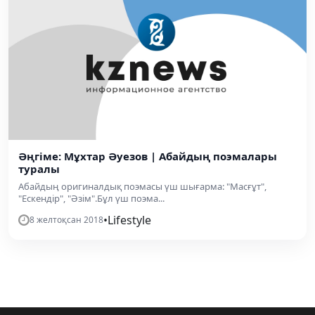
Әңгіме: Мұхтар Әуезов | Абайдың поэмалары
туралы
Абайдың оригиналдық поэмасы үш шығарма: "Масғұт",
"Ескендір", "Әзім".Бұл үш поэма...
•
Lifestyle
8 желтоқсан 2018