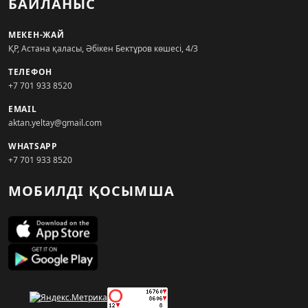
БАЙЛАНЫС
МЕКЕН-ЖАЙ
ҚР, Астана қаласы, Әбікен Бектұров көшесі, 4/3
ТЕЛЕФОН
+7 701 933 8520
EMAIL
aktan.yeltay@gmail.com
WHATSAPP
+7 701 933 8520
МОБИЛДІ ҚОСЫМША