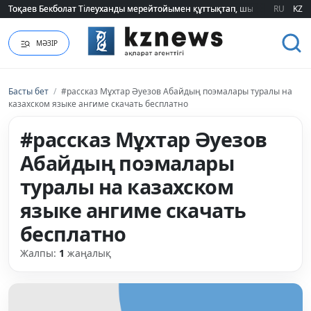
Тоқаев Бекболат Тілеуханды мерейтойымен құттықтап, шығармашылық т
Тоқаев Бекболат Тілеуханды мерейтойымен құттықтап, шығармашылық т
RU
KZ
МӘЗІР
Басты бет
/
#рассказ Мұхтар Әуезов Абайдың поэмалары туралы на
казахском языке ангиме скачать бесплатно
#рассказ Мұхтар Әуезов
Абайдың поэмалары
туралы на казахском
языке ангиме скачать
бесплатно
Жалпы:
1
жаңалық