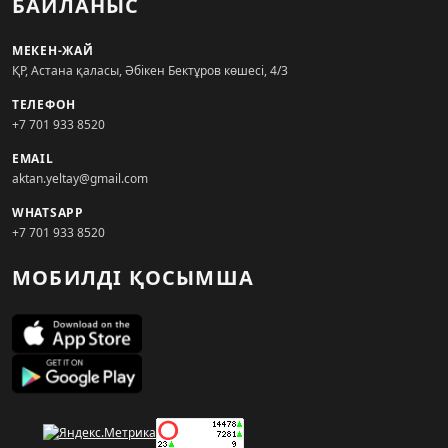
БАЙЛАНЫС
МЕКЕН-ЖАЙ
ҚР, Астана қаласы, Әбікен Бектұров көшесі, 4/3
ТЕЛЕФОН
+7 701 933 8520
EMAIL
aktan.yeltay@gmail.com
WHATSAPP
+7 701 933 8520
МОБИЛДІ ҚОСЫМША