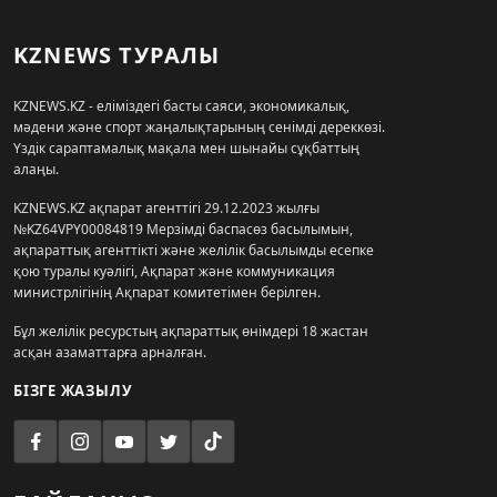
KZNEWS ТУРАЛЫ
KZNEWS.KZ - еліміздегі басты саяси, экономикалық,
мәдени және спорт жаңалықтарының сенімді дереккөзі.
Үздік сараптамалық мақала мен шынайы сұқбаттың
алаңы.
KZNEWS.KZ ақпарат агенттігі 29.12.2023 жылғы
№KZ64VPY00084819 Мерзімді баспасөз басылымын,
ақпараттық агенттікті және желілік басылымды есепке
қою туралы куәлігі, Ақпарат және коммуникация
министрлігінің Ақпарат комитетімен берілген.
Бұл желілік ресурстың ақпараттық өнімдері 18 жастан
асқан азаматтарға арналған.
БІЗГЕ ЖАЗЫЛУ