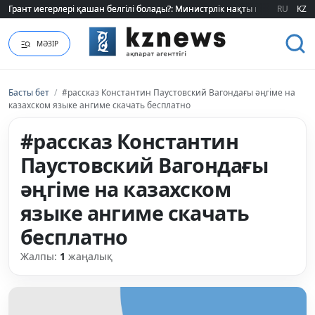
Грант иегерлері қашан белгілі болады?: Министрлік нақты мерзімді атад
Грант иегерлері қашан белгілі болады?: Министрлік нақты мерзімді атад
RU
KZ
МӘЗІР
Басты бет
/
#рассказ Константин Паустовский Вагондағы әңгіме на
казахском языке ангиме скачать бесплатно
#рассказ Константин
Паустовский Вагондағы
әңгіме на казахском
языке ангиме скачать
бесплатно
Жалпы:
1
жаңалық