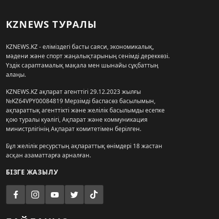
KZNEWS ТУРАЛЫ
KZNEWS.KZ - еліміздегі басты саяси, экономикалық,
мәдени және спорт жаңалықтарының сенімді дереккөзі.
Үздік сараптамалық мақала мен шынайы сұқбаттың
алаңы.
KZNEWS.KZ ақпарат агенттігі 29.12.2023 жылғы
№KZ64VPY00084819 Мерзімді баспасөз басылымын,
ақпараттық агенттікті және желілік басылымды есепке
қою туралы куәлігі, Ақпарат және коммуникация
министрлігінің Ақпарат комитетімен берілген.
Бұл желілік ресурстың ақпараттық өнімдері 18 жастан
асқан азаматтарға арналған.
БІЗГЕ ЖАЗЫЛУ