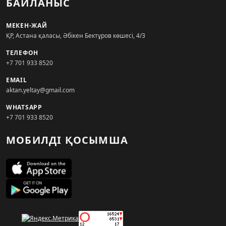
БАЙЛАНЫС
МЕКЕН-ЖАЙ
ҚР, Астана қаласы, Әбікен Бектұров көшесі, 4/3
ТЕЛЕФОН
+7 701 933 8520
EMAIL
aktan.yeltay@gmail.com
WHATSAPP
+7 701 933 8520
МОБИЛДІ ҚОСЫМША