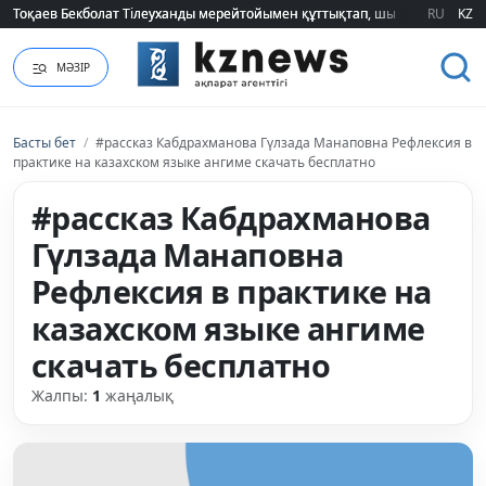
Тоқаев Бекболат Тілеуханды мерейтойымен құттықтап, шығармашылық т
Тоқаев Бекболат Тілеуханды мерейтойымен құттықтап, шығармашылық т
RU
KZ
МӘЗІР
Басты бет
/
#рассказ Кабдрахманова Гүлзада Манаповна Рефлексия в
практике на казахском языке ангиме скачать бесплатно
#рассказ Кабдрахманова
Гүлзада Манаповна
Рефлексия в практике на
казахском языке ангиме
скачать бесплатно
Жалпы:
1
жаңалық