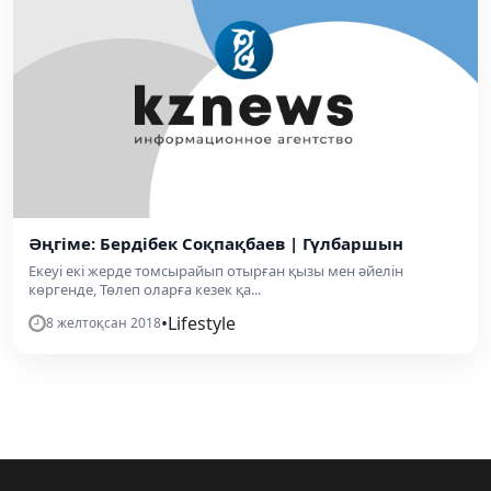
Әңгіме: Бердібек Соқпақбаев | Гүлбаршын
Екеуі екі жерде томсырайып отырған қызы мен әйелін
көргенде, Төлеп оларға кезек қа...
•
Lifestyle
8 желтоқсан 2018