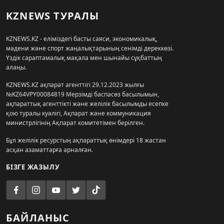
KZNEWS ТУРАЛЫ
KZNEWS.KZ - еліміздегі басты саяси, экономикалық,
мәдени және спорт жаңалықтарының сенімді дереккөзі.
Үздік сараптамалық мақала мен шынайы сұқбаттың
алаңы.
KZNEWS.KZ ақпарат агенттігі 29.12.2023 жылғы
№KZ64VPY00084819 Мерзімді баспасөз басылымын,
ақпараттық агенттікті және желілік басылымды есепке
қою туралы куәлігі, Ақпарат және коммуникация
министрлігінің Ақпарат комитетімен берілген.
Бұл желілік ресурстың ақпараттық өнімдері 18 жастан
асқан азаматтарға арналған.
БІЗГЕ ЖАЗЫЛУ
БАЙЛАНЫС