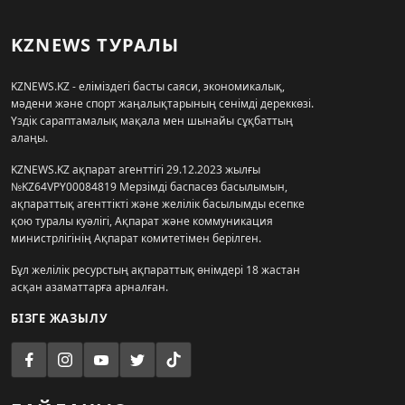
KZNEWS ТУРАЛЫ
KZNEWS.KZ - еліміздегі басты саяси, экономикалық,
мәдени және спорт жаңалықтарының сенімді дереккөзі.
Үздік сараптамалық мақала мен шынайы сұқбаттың
алаңы.
KZNEWS.KZ ақпарат агенттігі 29.12.2023 жылғы
№KZ64VPY00084819 Мерзімді баспасөз басылымын,
ақпараттық агенттікті және желілік басылымды есепке
қою туралы куәлігі, Ақпарат және коммуникация
министрлігінің Ақпарат комитетімен берілген.
Бұл желілік ресурстың ақпараттық өнімдері 18 жастан
асқан азаматтарға арналған.
БІЗГЕ ЖАЗЫЛУ