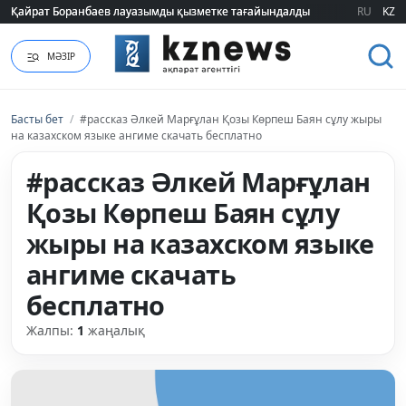
Қайрат Боранбаев лауазымды қызметке тағайындалды
Қайрат Боранбаев лауазымды қызметке тағайындалды
RU
KZ
МӘЗІР
Басты бет
/
#рассказ Әлкей Марғұлан Қозы Көрпеш Баян сұлу жыры
на казахском языке ангиме скачать бесплатно
#рассказ Әлкей Марғұлан
Қозы Көрпеш Баян сұлу
жыры на казахском языке
ангиме скачать
бесплатно
Жалпы:
1
жаңалық