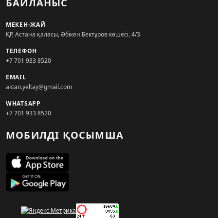
БАЙЛАНЫС
МЕКЕН-ЖАЙ
ҚР, Астана қаласы, Әбікен Бектұров көшесі, 4/3
ТЕЛЕФОН
+7 701 933 8520
EMAIL
aktan.yeltay@gmail.com
WHATSAPP
+7 701 933 8520
МОБИЛДІ ҚОСЫМША