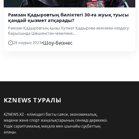
Рамзан Қадыровтың биліктегі 30-ға жуық туысы
қандай қызмет атқарады?
Рамзан Қадыровтың қызы Хутмат Қадырова әкесімен кездесу
барысында Шешенстан мемлеке...
•
Шоу-бизнес
28 наурыз 2023
KZNEWS ТУРАЛЫ
KZNEWS.KZ - еліміздегі басты саяси, экономикалық,
мәдени және спорт жаңалықтарының сенімді дереккөзі.
Үздік сараптамалық мақала мен шынайы сұқбаттың
алаңы.