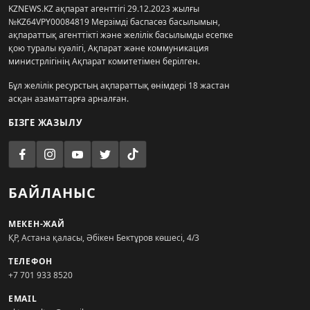
KZNEWS.KZ ақпарат агенттігі 29.12.2023 жылғы
№KZ64VPY00084819 Мерзімді баспасөз басылымын,
ақпараттық агенттікті және желілік басылымды есепке
қою туралы куәлігі, Ақпарат және коммуникация
министрлігінің Ақпарат комитетімен берілген.
Бұл желілік ресурстың ақпараттық өнімдері 18 жастан
асқан азаматтарға арналған.
БІЗГЕ ЖАЗЫЛУ
БАЙЛАНЫС
МЕКЕН-ЖАЙ
ҚР, Астана қаласы, Әбікен Бектұров көшесі, 4/3
ТЕЛЕФОН
+7 701 933 8520
EMAIL