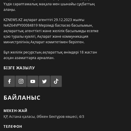
Үздік сараптамалық мақала мен шынайы сұқбаттың
алаңы.
KZNEWS.KZ ақпарат агенттігі 29.12.2023 жылғы
№KZ64VPY00084819 Мерзімді баспасөз басылымын,
ақпараттық агенттікті және желілік басылымды есепке
қою туралы куәлігі, Ақпарат және коммуникация
министрлігінің Ақпарат комитетімен берілген.
Бұл желілік ресурстың ақпараттық өнімдері 18 жастан
асқан азаматтарға арналған.
БІЗГЕ ЖАЗЫЛУ
БАЙЛАНЫС
МЕКЕН-ЖАЙ
ҚР, Астана қаласы, Әбікен Бектұров көшесі, 4/3
ТЕЛЕФОН