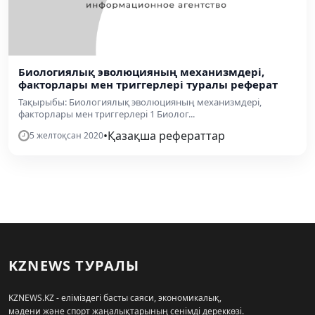
Биологиялық эволюцияның механизмдері,
факторлары мен триггерлері туралы реферат
Тақырыбы: Биологиялық эволюцияның механизмдері,
факторлары мен триггерлері 1 Биолог...
•
Қазақша рефераттар
5 желтоқсан 2020
KZNEWS ТУРАЛЫ
KZNEWS.KZ - еліміздегі басты саяси, экономикалық,
мәдени және спорт жаңалықтарының сенімді дереккөзі.