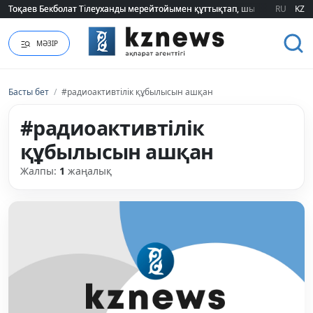
Тоқаев Бекболат Тілеуханды мерейтойымен құттықтап, шығармашылық т
Тоқаев Бекболат Тілеуханды мерейтойымен құттықтап, шығармашылық т
RU
KZ
МӘЗІР
Басты бет
/
#радиоактивтілік құбылысын ашқан
#радиоактивтілік
құбылысын ашқан
Жалпы:
1
жаңалық