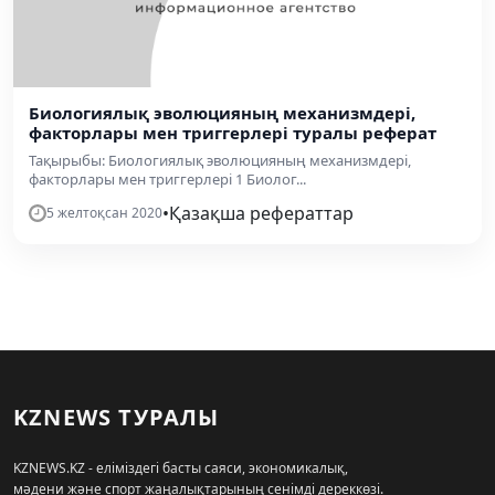
Биологиялық эволюцияның механизмдері,
факторлары мен триггерлері туралы реферат
Тақырыбы: Биологиялық эволюцияның механизмдері,
факторлары мен триггерлері 1 Биолог...
•
Қазақша рефераттар
5 желтоқсан 2020
KZNEWS ТУРАЛЫ
KZNEWS.KZ - еліміздегі басты саяси, экономикалық,
мәдени және спорт жаңалықтарының сенімді дереккөзі.