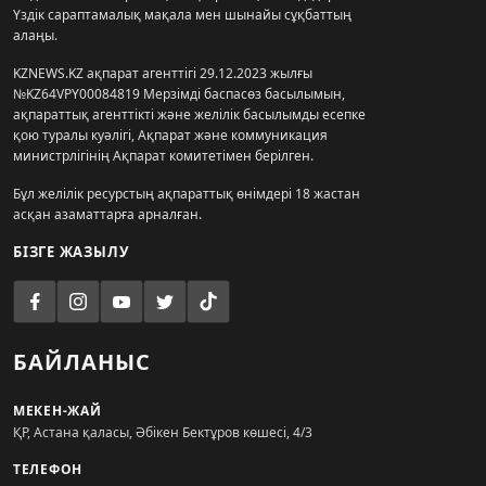
Үздік сараптамалық мақала мен шынайы сұқбаттың
алаңы.
KZNEWS.KZ ақпарат агенттігі 29.12.2023 жылғы
№KZ64VPY00084819 Мерзімді баспасөз басылымын,
ақпараттық агенттікті және желілік басылымды есепке
қою туралы куәлігі, Ақпарат және коммуникация
министрлігінің Ақпарат комитетімен берілген.
Бұл желілік ресурстың ақпараттық өнімдері 18 жастан
асқан азаматтарға арналған.
БІЗГЕ ЖАЗЫЛУ
БАЙЛАНЫС
МЕКЕН-ЖАЙ
ҚР, Астана қаласы, Әбікен Бектұров көшесі, 4/3
ТЕЛЕФОН