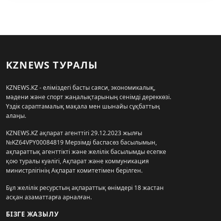
KZNEWS ТУРАЛЫ
KZNEWS.KZ - еліміздегі басты саяси, экономикалық,
мәдени және спорт жаңалықтарының сенімді дереккөзі.
Үздік сараптамалық мақала мен шынайы сұқбаттың
алаңы.
KZNEWS.KZ ақпарат агенттігі 29.12.2023 жылғы
№KZ64VPY00084819 Мерзімді баспасөз басылымын,
ақпараттық агенттікті және желілік басылымды есепке
қою туралы куәлігі, Ақпарат және коммуникация
министрлігінің Ақпарат комитетімен берілген.
Бұл желілік ресурстың ақпараттық өнімдері 18 жастан
асқан азаматтарға арналған.
БІЗГЕ ЖАЗЫЛУ