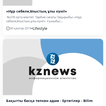
«Нұр себеле,Ұлыстың ұлы күні!»
№278 орта мектеп Тәрбие сағаты Тақырыбы: «Нұр
себеле,Ұлыстың ұлы күні!» Сыныбы:...
•
Lifestyle
30 қаңтар 2019
Бақытты басқа тепкен адам - Ертегілер - Bilim