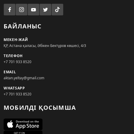
БАЙЛАНЫС
МЕКЕН-ЖАЙ
ҚР, Астана қаласы, Әбікен Бектұров көшесі, 4/3
ТЕЛЕФОН
+7 701 933 8520
EMAIL
aktan.yeltay@gmail.com
WHATSAPP
+7 701 933 8520
МОБИЛДІ ҚОСЫМША