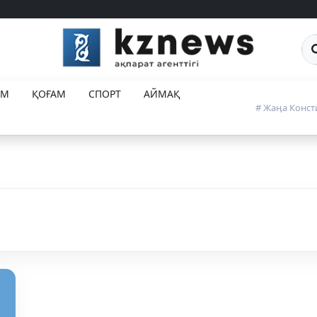
Са
ЕМ
ҚОҒАМ
СПОРТ
АЙМАҚ
# Жаңа Конст