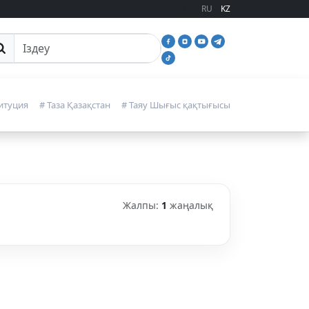
RU
KZ
йттан іздеу
итуция
# Таза Қазақстан
# Таяу Шығыс қақтығысы
Жалпы:
1
жаңалық