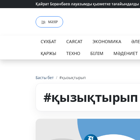
Қайрат Боранбаев лауазымды қызметке тағайындалды
Қайрат Боранбаев лауазымды қызметке тағайындалды
МӘЗІР
СҰХБАТ
САЯСАТ
ЭКОНОМИКА
ӘЛ
ҚАРЖЫ
ТЕХНО
БІЛІМ
МӘДЕНИЕТ
Басты бет
/
#қызықтырып
#қызықтырып