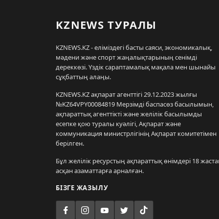
KZNEWS ТУРАЛЫ
KZNEWS.KZ - еліміздегі басты саяси, экономикалық,
мәдени және спорт жаңалықтарының сенімді
дереккөзі. Үздік сараптамалық мақала мен шынайы
сұқбаттың алаңы.
KZNEWS.KZ ақпарат агенттігі 29.12.2023 жылғы
№KZ64VPY00084819 Мерзімді баспасөз басылымын,
ақпараттық агенттікті және желілік басылымды
есепке қою туралы куәлігі, Ақпарат және
коммуникация министрлігінің Ақпарат комитетімен
берілген.
Бұл желілік ресурстың ақпараттық өнімдері 18 жаста
асқан азаматтарға арналған.
БІЗГЕ ЖАЗЫЛУ