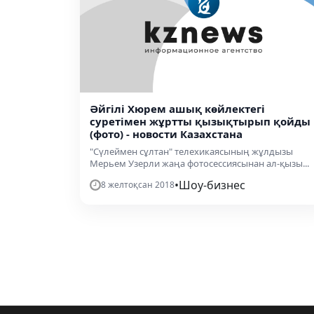
Әйгілі Хюрем ашық көйлектегі
суретімен жұртты қызықтырып қойды
(фото) - новости Казахстана
"Сүлеймен сұлтан" телехикаясының жұлдызы
Мерьем Узерли жаңа фотосессиясынан ал-қызы...
•
Шоу-бизнес
8 желтоқсан 2018