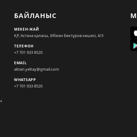
БАЙЛАНЫС
М
МЕКЕН-ЖАЙ
ҚР, Астана қаласы, Әбікен Бектұров көшесі, 4/3
ТЕЛЕФОН
+7 701 933 8520
EMAIL
aktan.yeltay@gmail.com
WHATSAPP
+7 701 933 8520
н