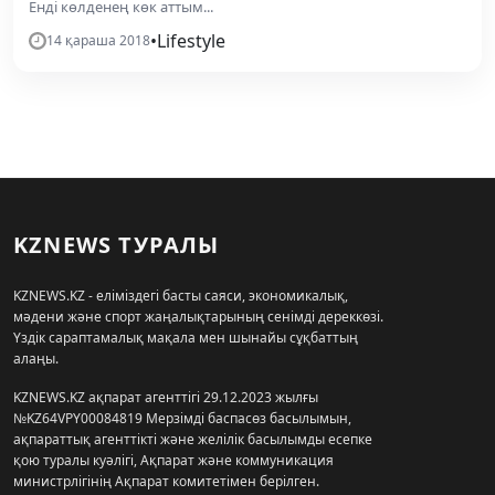
Енді көлденең көк аттым...
•
Lifestyle
14 қараша 2018
KZNEWS ТУРАЛЫ
KZNEWS.KZ - еліміздегі басты саяси, экономикалық,
мәдени және спорт жаңалықтарының сенімді дереккөзі.
Үздік сараптамалық мақала мен шынайы сұқбаттың
алаңы.
KZNEWS.KZ ақпарат агенттігі 29.12.2023 жылғы
№KZ64VPY00084819 Мерзімді баспасөз басылымын,
ақпараттық агенттікті және желілік басылымды есепке
қою туралы куәлігі, Ақпарат және коммуникация
министрлігінің Ақпарат комитетімен берілген.