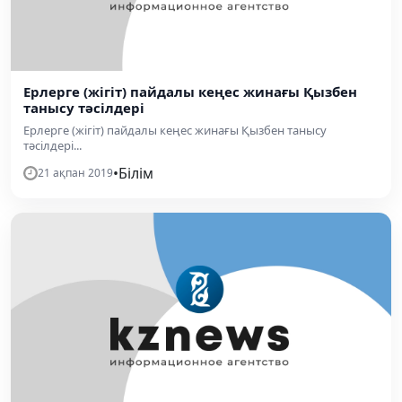
Ерлерге (жігіт) пайдалы кеңес жинағы Қызбен
танысу тәсілдері
Ерлерге (жігіт) пайдалы кеңес жинағы Қызбен танысу
тәсілдері...
•
Білім
21 ақпан 2019