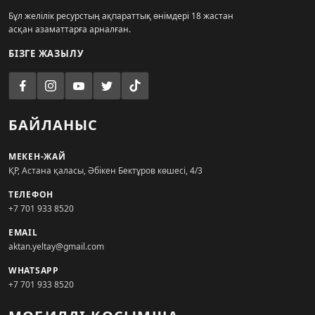
Бұл желілік ресурстың ақпараттық өнімдері 18 жастан
асқан азаматтарға арналған.
БІЗГЕ ЖАЗЫЛУ
БАЙЛАНЫС
МЕКЕН-ЖАЙ
ҚР, Астана қаласы, Әбікен Бектұров көшесі, 4/3
ТЕЛЕФОН
+7 701 933 8520
EMAIL
aktan.yeltay@gmail.com
WHATSAPP
+7 701 933 8520