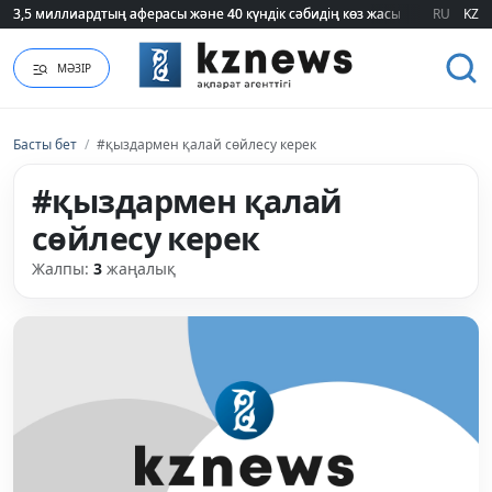
3,5 миллиардтың аферасы және 40 күндік сәбидің көз жасы: Медицинад
3,5 миллиардтың аферасы және 40 күндік сәбидің көз жасы: Медицинад
RU
KZ
МӘЗІР
Басты бет
/
#қыздармен қалай сөйлесу керек
#қыздармен қалай
сөйлесу керек
Жалпы:
3
жаңалық