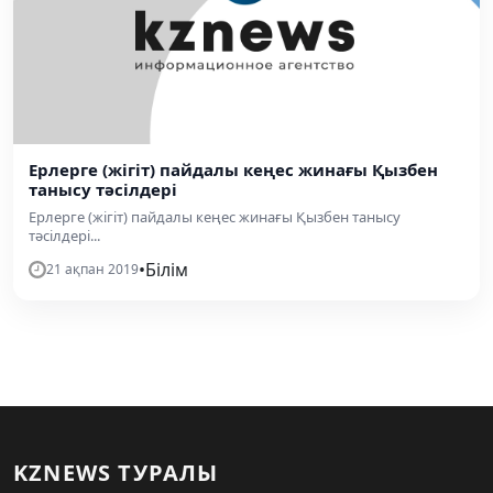
Ерлерге (жігіт) пайдалы кеңес жинағы Қызбен
танысу тәсілдері
Ерлерге (жігіт) пайдалы кеңес жинағы Қызбен танысу
тәсілдері...
•
Білім
21 ақпан 2019
KZNEWS ТУРАЛЫ