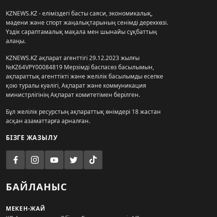
KZNEWS.KZ - еліміздегі басты саяси, экономикалық,
мәдени және спорт жаңалықтарының сенімді дереккөзі.
Үздік сараптамалық мақала мен шынайы сұқбаттың
алаңы.
KZNEWS.KZ ақпарат агенттігі 29.12.2023 жылғы
№KZ64VPY00084819 Мерзімді баспасөз басылымын,
ақпараттық агенттікті және желілік басылымды есепке
қою туралы куәлігі, Ақпарат және коммуникация
министрлігінің Ақпарат комитетімен берілген.
Бұл желілік ресурстың ақпараттық өнімдері 18 жастан
асқан азаматтарға арналған.
БІЗГЕ ЖАЗЫЛУ
БАЙЛАНЫС
МЕКЕН-ЖАЙ