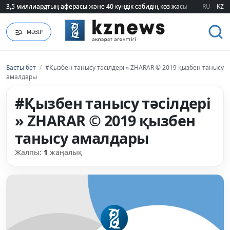
3,5 миллиардтың аферасы және 40 күндік сәбидің көз жасы: Медицинад
3,5 миллиардтың аферасы және 40 күндік сәбидің көз жасы: Медицинад
RU
KZ
МӘЗІР
Басты бет
/
#Қызбен танысу тәсілдері » ZHARAR © 2019 қызбен танысу
амалдары
#Қызбен танысу тәсілдері
» ZHARAR © 2019 қызбен
танысу амалдары
Жалпы:
1
жаңалық