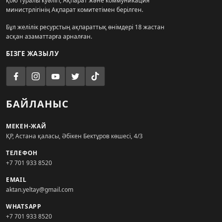
қою туралы куәлігі, Ақпарат және коммуникация
министрлігінің Ақпарат комитетімен берілген.
Бұл желілік ресурстың ақпараттық өнімдері 18 жастан
асқан азаматтарға арналған.
БІЗГЕ ЖАЗЫЛУ
БАЙЛАНЫС
МЕКЕН-ЖАЙ
ҚР, Астана қаласы, Әбікен Бектұров көшесі, 4/3
ТЕЛЕФОН
+7 701 933 8520
EMAIL
aktan.yeltay@gmail.com
WHATSAPP
+7 701 933 8520