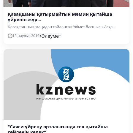
Қазақшаны қатырмайтын Мәмин қытайша
үйреніп жүр...
Қазақстанның жаңадан сайланған Үкімет басшысы Асқа...
•
Әлеумет
13 наурыз 2019
"Саяси үйрену орталығында тек қытайша
сөйлеуің керек"