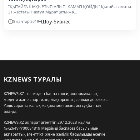
"ҚЫТАЙҒА ШАҚЫРТЫП АЛЫП, ҚАМАП ҚОЙДЫ" Қытай азаматы
31 жастағы Назгүл Мұрат (аты-жө...
•
Шоу-бизнес
8 қаңтар 2019
KZNEWS ТУРАЛЫ
KZNEWS.KZ - еліміздегі басты саяси, экономикалық,
мәдени және спорт жаңалықтарының сенімді дереккөзі.
Үздік сараптамалық мақала мен шынайы сұқбаттың
алаңы.
KZNEWS.KZ ақпарат агенттігі 29.12.2023 жылғы
№KZ64VPY00084819 Мерзімді баспасөз басылымын,
ақпараттық агенттікті және желілік басылымды есепке