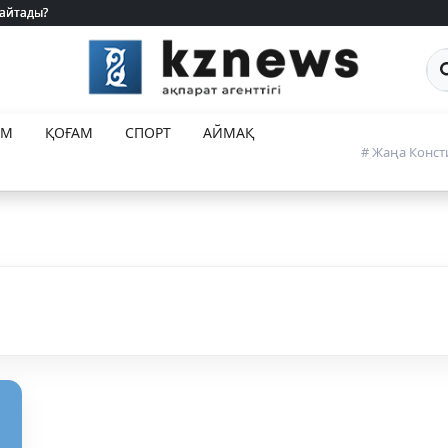
 айтады?
 айтады?
Са
ЕМ
ҚОҒАМ
СПОРТ
АЙМАҚ
# Жаңа Конст