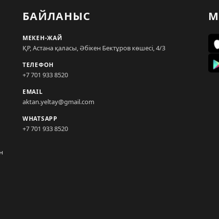
БАЙЛАНЫС
М
МЕКЕН-ЖАЙ
ҚР, Астана қаласы, Әбікен Бектұров көшесі, 4/3
ТЕЛЕФОН
+7 701 933 8520
EMAIL
aktan.yeltay@gmail.com
WHATSAPP
+7 701 933 8520
н