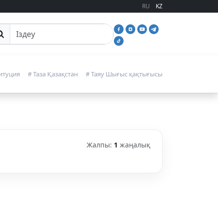
RU
KZ
йттан іздеу
итуция
# Таза Қазақстан
# Таяу Шығыс қақтығысы
Жалпы:
1
жаңалық