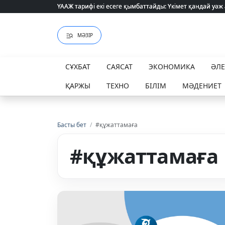
ҮААЖ тарифі екі есеге қымбаттайды: Үкімет қандай уәж
ҮААЖ тарифі екі есеге қымбаттайды: Үкімет қандай уәж
МӘЗІР
СҰХБАТ
САЯСАТ
ЭКОНОМИКА
ӘЛ
ҚАРЖЫ
ТЕХНО
БІЛІМ
МӘДЕНИЕТ
Басты бет
/
#құжаттамаға
#құжаттамаға