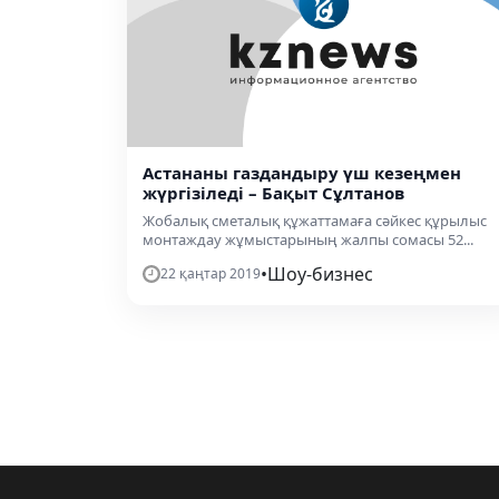
Астананы газдандыру үш кезеңмен
жүргізіледі – Бақыт Сұлтанов
Жобалық сметалық құжаттамаға сәйкес құрылыс
монтаждау жұмыстарының жалпы сомасы 52...
•
Шоу-бизнес
22 қаңтар 2019