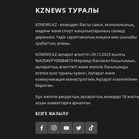
KZNEWS ТУРАЛЫ
KZNEWS.KZ - еліміздегі басты саяси, экономикалық,
мәдени және спорт жаңалықтарының сенімді
дереккөзі. Үздік сараптамалық мақала мен шынайы
сұқбаттың алаңы.
KZNEWS.KZ ақпарат агенттігі 29.12.2023 жылғы
№KZ64VPY00084819 Мерзімді баспасөз басылымын,
ақпараттық агенттікті және желілік басылымды
есепке қою туралы куәлігі, Ақпарат және
коммуникация министрлігінің Ақпарат комитетімен
берілген.
Бұл желілік ресурстың ақпараттық өнімдері 18 жаста
асқан азаматтарға арналған.
БІЗГЕ ЖАЗЫЛУ