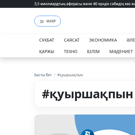
3,5 миллиардтың аферасы және 40 күндік сәбидің көз
3,5 миллиардтың аферасы және 40 күндік сәбидің көз
МӘЗІР
СҰХБАТ
САЯСАТ
ЭКОНОМИКА
ӘЛ
ҚАРЖЫ
ТЕХНО
БІЛІМ
МӘДЕНИЕТ
Басты бет
/
#қуыршақпын
#қуыршақпын