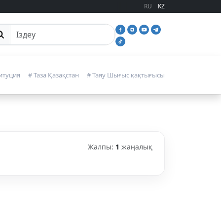
RU
KZ
йттан іздеу
итуция
# Таза Қазақстан
# Таяу Шығыс қақтығысы
Жалпы:
1
жаңалық