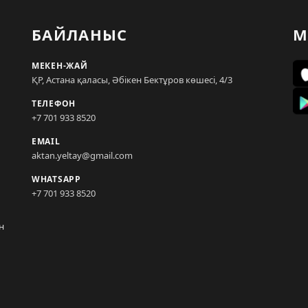
БАЙЛАНЫС
М
МЕКЕН-ЖАЙ
ҚР, Астана қаласы, Әбікен Бектұров көшесі, 4/3
ТЕЛЕФОН
+7 701 933 8520
EMAIL
aktan.yeltay@gmail.com
WHATSAPP
+7 701 933 8520
н