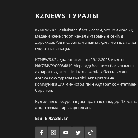
KZNEWS ТУРАЛЫ
KZNEWS.KZ - еліміздегі басты саяси, экономикалық,
мәдени және спорт жаңалықтарының сенімді
дереккөзі. Үздік сараптамалық мақала мен шынайы
сұқбаттың алаңы.
KZNEWS.KZ ақпарат агенттігі 29.12.2023 жылғы
№KZ64VPY00084819 Мерзімді баспасөз басылымын,
ақпараттық агенттікті және желілік басылымды
есепке қою туралы куәлігі, Ақпарат және
коммуникация министрлігінің Ақпарат комитетімен
берілген.
Бұл желілік ресурстың ақпараттық өнімдері 18 жаста
асқан азаматтарға арналған.
БІЗГЕ ЖАЗЫЛУ