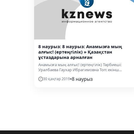
8 наурыз: 8 наурыз: Анамызға мың
алғыс! (ертеңгілік) » Қазақстан
ұстаздарына арналған
Анамызға мың алғыс! (ертеңгілік) Тәрбиеші:
Уралбаева Гаухар Ибрагимовна Топ: екінш...
•
8 наурыз
30 қаңтар 2019