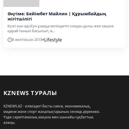
Әңгіме: Бейімбет Майлин | Құрымбайдың
жігітшілігі
Күзгі күн еді.Күн ұзаққа екпіндетіп соққан долы жел кешке
қарай тынып басылып, ә...
•
Lifestyle
8 желтоқсан 2018
KZNEWS ТУРАЛЫ
KZNEWS.KZ - еліміздегі басты саяси, экономикалық,
мәдени және спорт жаңалықтарының сенімді дереккөзі.
Үздік сараптамалық мақала мен шынайы сұқбаттың
алаңы.