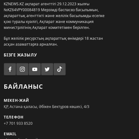
KZNEWS.KZ ақпарат агенттігі 29.12.2023 жылғы
№KZ64VPY00084819 Мерзімді баспасөз басылымын,
ақпараттық агенттікті және желілік басылымды есепке
қою туралы куәлігі, Ақпарат және коммуникация
министрлігінің Ақпарат комитетімен берілген.
Бұл желілік ресурстың ақпараттық өнімдері 18 жастан
асқан азаматтарға арналған.
БІЗГЕ ЖАЗЫЛУ
БАЙЛАНЫС
МЕКЕН-ЖАЙ
ҚР, Астана қаласы, Әбікен Бектұров көшесі, 4/3
ТЕЛЕФОН
+7 701 933 8520
EMAIL