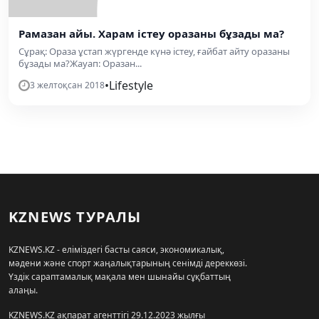
Рамазан айы. Харам істеу оразаны бұзады ма?
Сұрақ: Ораза ұстап жүргенде күнә істеу, ғайбат айту оразаны
бұзады ма?Жауап: Оразан...
•
Lifestyle
3 желтоқсан 2018
KZNEWS ТУРАЛЫ
KZNEWS.KZ - еліміздегі басты саяси, экономикалық,
мәдени және спорт жаңалықтарының сенімді дереккөзі.
Үздік сараптамалық мақала мен шынайы сұқбаттың
алаңы.
KZNEWS.KZ ақпарат агенттігі 29.12.2023 жылғы