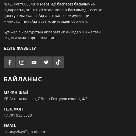
№KZ64VPY00084819 Мерзімді баспасөз басылымын,
ақпараттық агенттікті және желілік басылымды есепке
қою туралы куәлігі, Ақпарат және коммуникация
министрлігінің Ақпарат комитетімен берілген.
Бұл желілік ресурстың ақпараттық өнімдері 18 жастан
асқан азаматтарға арналған.
БІЗГЕ ЖАЗЫЛУ
БАЙЛАНЫС
МЕКЕН-ЖАЙ
ҚР, Астана қаласы, Әбікен Бектұров көшесі, 4/3
ТЕЛЕФОН
+7 701 933 8520
EMAIL
aktan.yeltay@gmail.com