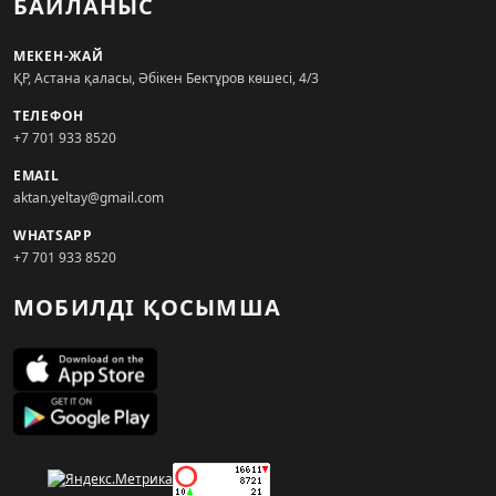
БАЙЛАНЫС
МЕКЕН-ЖАЙ
ҚР, Астана қаласы, Әбікен Бектұров көшесі, 4/3
ТЕЛЕФОН
+7 701 933 8520
EMAIL
aktan.yeltay@gmail.com
WHATSAPP
+7 701 933 8520
МОБИЛДІ ҚОСЫМША