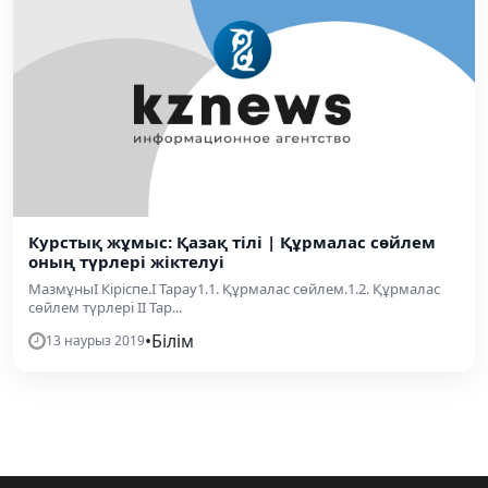
Курстық жұмыс: Қазақ тілі | Құрмалас сөйлем
оның түрлері жіктелуі
МазмұныІ Кіріспе.І Тарау1.1. Құрмалас сөйлем.1.2. Құрмалас
сөйлем түрлері ІІ Тар...
•
Білім
13 наурыз 2019