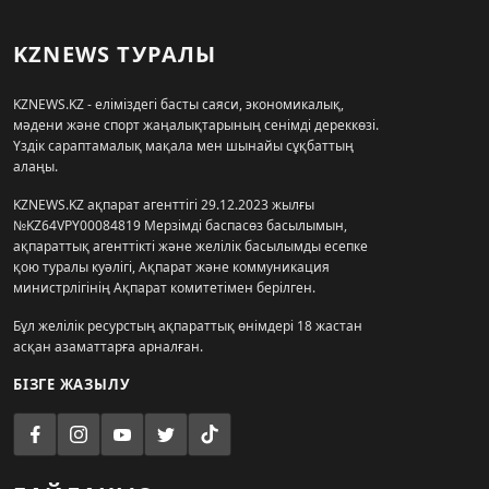
KZNEWS ТУРАЛЫ
KZNEWS.KZ - еліміздегі басты саяси, экономикалық,
мәдени және спорт жаңалықтарының сенімді дереккөзі.
Үздік сараптамалық мақала мен шынайы сұқбаттың
алаңы.
KZNEWS.KZ ақпарат агенттігі 29.12.2023 жылғы
№KZ64VPY00084819 Мерзімді баспасөз басылымын,
ақпараттық агенттікті және желілік басылымды есепке
қою туралы куәлігі, Ақпарат және коммуникация
министрлігінің Ақпарат комитетімен берілген.
Бұл желілік ресурстың ақпараттық өнімдері 18 жастан
асқан азаматтарға арналған.
БІЗГЕ ЖАЗЫЛУ