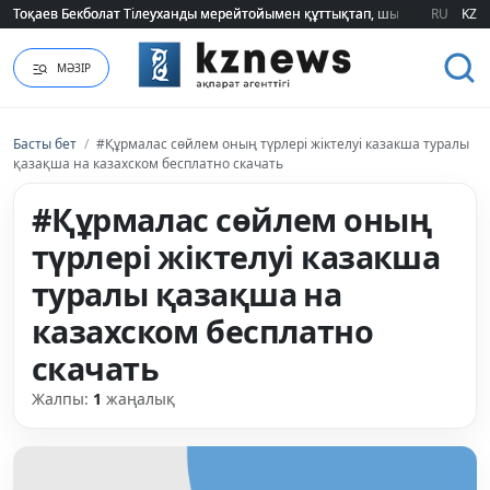
Тоқаев Бекболат Тілеуханды мерейтойымен құттықтап, шығармашылық т
Тоқаев Бекболат Тілеуханды мерейтойымен құттықтап, шығармашылық т
RU
KZ
МӘЗІР
Басты бет
/
#Құрмалас сөйлем оның түрлері жіктелуі казакша туралы
қазақша на казахском бесплатно скачать
#Құрмалас сөйлем оның
түрлері жіктелуі казакша
туралы қазақша на
казахском бесплатно
скачать
Жалпы:
1
жаңалық