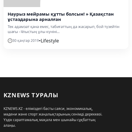
Наурыз мейрамы құтты болсын! » Қазақстан
ұстаздарына арналған
Тек адамзат қана емес, табиғаттың да жасарып, бой түзейтін
шағы –Ұлыстың ұлы күніні...
•
Lifestyle
30 қаңтар 2019
KZNEWS ТУРАЛЫ
KZNEWS.KZ - еліміздегі басты саяси, экономикалық,
мәдени және спорт жаңалықтарының сенімді дереккөзі.
Үздік сараптамалық мақала мен шынайы сұқбаттың
алаңы.