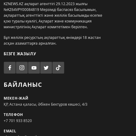
KZNEWS.KZ ақпарат агенттігі 29.12.2023 жылғы
№KZ64VPY00084819 Мерзімді баспасөз басылымын,
ақпараттық агенттікті және желілік басылымды есепке
қою туралы куәлігі, Ақпарат және коммуникация
министрлігінің Ақпарат комитетімен берілген.
Бұл желілік ресурстың ақпараттық өнімдері 18 жастан
асқан азаматтарға арналған.
БІЗГЕ ЖАЗЫЛУ
БАЙЛАНЫС
МЕКЕН-ЖАЙ
ҚР, Астана қаласы, Әбікен Бектұров көшесі, 4/3
ТЕЛЕФОН
+7 701 933 8520
EMAIL