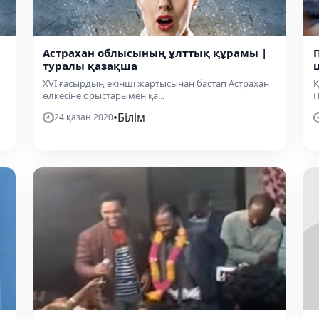
Астрахан облысының ұлттық құрамы |
туралы қазақша
XVI ғасырдың екінші жартысынан бастап Астрахан
Қ
өлкесіне орыстарымен қа...
П
•
Білім
24 қазан 2020