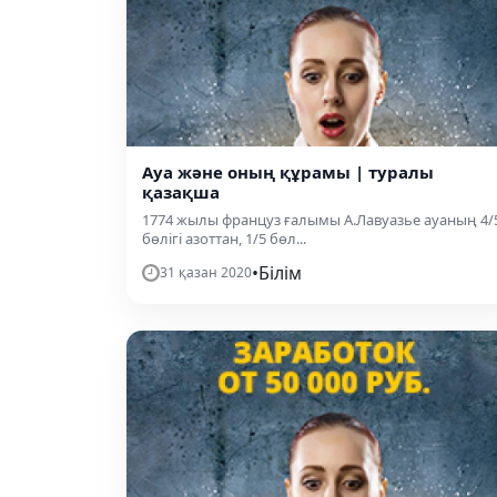
Ауа және оның құрамы | туралы
қазақша
1774 жылы француз ғалымы А.Лавуазье ауаның 4/
бөлігі азоттан, 1/5 бөл...
•
Білім
31 қазан 2020