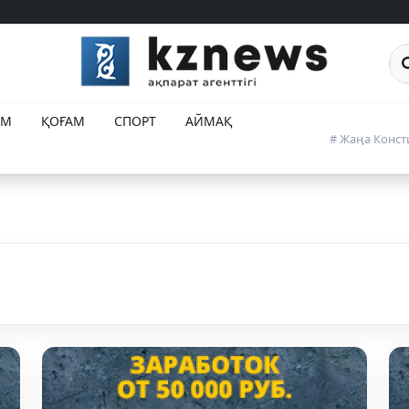
Са
ЕМ
ҚОҒАМ
СПОРТ
АЙМАҚ
# Жаңа Конст