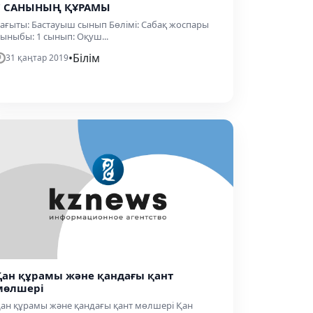
7 САНЫНЫҢ ҚҰРАМЫ
ағыты: Бастауыш сынып Бөлімі: Сабақ жоспары
ыныбы: 1 сынып: Оқуш...
•
Білім
31 қаңтар 2019
Қан құрамы және қандағы қант
мөлшері
ан құрамы және қандағы қант мөлшері Қан