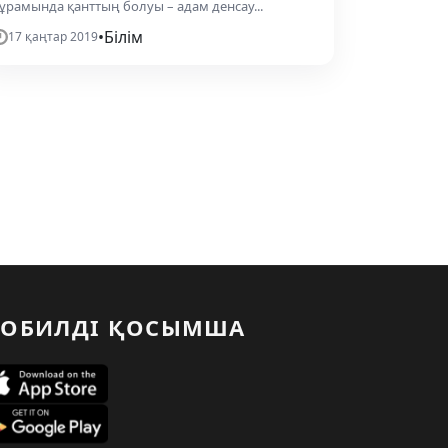
ұрамында қанттың болуы – адам денсау...
•
Білім
17 қаңтар 2019
ОБИЛДІ ҚОСЫМША