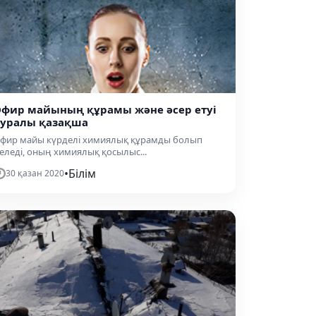
Эфир майының құрамы және әсер етуі
туралы қазақша
фир майы күрделі химиялық құрамды болып
еледі, оның химиялық қосылыс...
•
Білім
30 қазан 2020