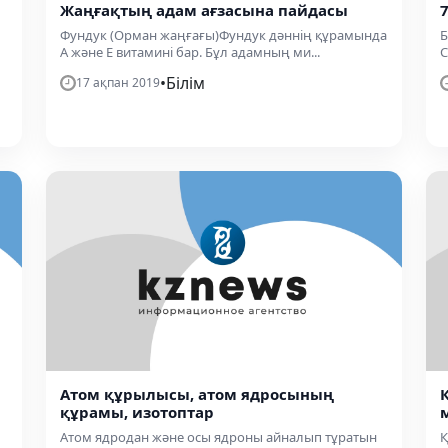
Жаңғақтың адам ағзасына пайдасы
Фундук (Орман жаңғағы)Фундук дәннің құрамында
Б
А және Е витамині бар. Бұл адамның ми...
С
•
Білім
17 ақпан 2019
Атом құрылысы, атом ядросының
құрамы, изотоптар
Атом ядродан және осы ядроны айналып тұратын
Қ