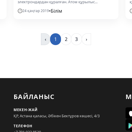
электрондардан құралған. Атом құрылыс...
қ
•
Білім
24 қаңтар 2019
‹
1
2
3
›
БАЙЛАНЫС
М
МЕКЕН-ЖАЙ
ҚР, Астана қаласы, Әбікен Бектұров көшесі, 4/3
ТЕЛЕФОН