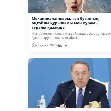
Механикаландырылған буынның
оңтайлы құрылымы мен құрамы
туралы қазақша
Жаңа экономикалық жағдайларда ресурс үнемдеу
ауыл шаруашылығы өндірісі...
•
Білім
27 қазан 2020