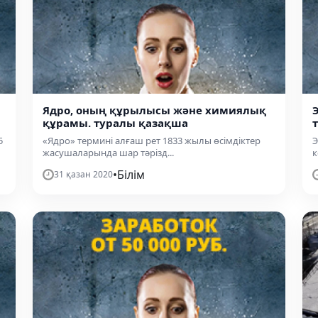
Ядро, оның құрылысы және химиялық
құрамы. туралы қазақша
5
«Ядро» термині алғаш рет 1833 жылы өсімдіктер
Э
жасушаларында шар тәрізд...
к
•
Білім
31 қазан 2020