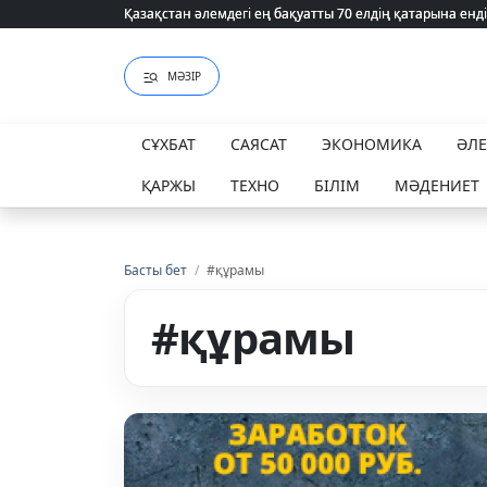
Қазақстан әлемдегі ең бақуатты 70 елдің қатарына енді
Қазақстан әлемдегі ең бақуатты 70 елдің қатарына енді
МӘЗІР
СҰХБАТ
САЯСАТ
ЭКОНОМИКА
ӘЛ
ҚАРЖЫ
ТЕХНО
БІЛІМ
МӘДЕНИЕТ
Басты бет
/
#құрамы
#құрамы