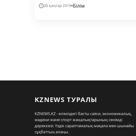
•
Білім
26 қаңтар 2019
KZNEWS ТУРАЛЫ
KZNEWS.KZ - еліміздегі басты саяси, экономикалық,
мәдени және спорт жаңалықтарының сенімді
дереккөзі. Үздік сараптамалық мақала мен шынайы
сұқбаттың алаңы.