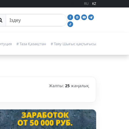
RU
KZ
йттан іздеу
итуция
# Таза Қазақстан
# Таяу Шығыс қақтығысы
Жалпы:
25
жаңалық