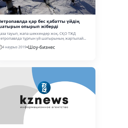
Петропавлда қар бес қабатты үйдің
шатырын опырып жіберді
аза тауып, жапа шеккендер жоқ. СҚО ТЖД
етропавлда тұрғын үй шатырының жартылай...
•
Шоу-бизнес
4 наурыз 2019