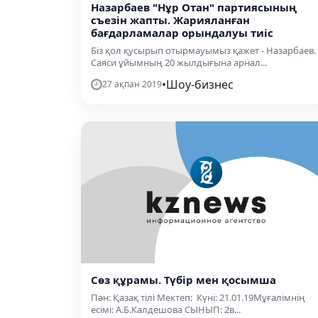
Назарбаев "Нұр Отан" партиясының
съезін жапты. Жарияланған
бағдарламалар орындалуы тиіс
Біз қол қусырып отырмауымыз қажет - Назарбаев.
Саяси ұйымның 20 жылдығына арнал...
•
Шоу-бизнес
27 ақпан 2019
Сөз құрамы. Түбір мен қосымша
Пән: Қазақ тілі Мектеп: Күні: 21.01.19Мұғалімнің
есімі: А.Б.Калдешова СЫНЫП: 2в...