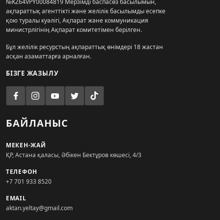
№KZ64VPY00084819 Мерзімді баспасөз басылымын,
ақпараттық агенттікті және желілік басылымды есепке
қою туралы куәлігі, Ақпарат және коммуникация
министрлігінің Ақпарат комитетімен берілген.
Бұл желілік ресурстың ақпараттық өнімдері 18 жастан
асқан азаматтарға арналған.
БІЗГЕ ЖАЗЫЛУ
БАЙЛАНЫС
МЕКЕН-ЖАЙ
ҚР, Астана қаласы, Әбікен Бектұров көшесі, 4/3
ТЕЛЕФОН
+7 701 933 8520
EMAIL
aktan.yeltay@gmail.com