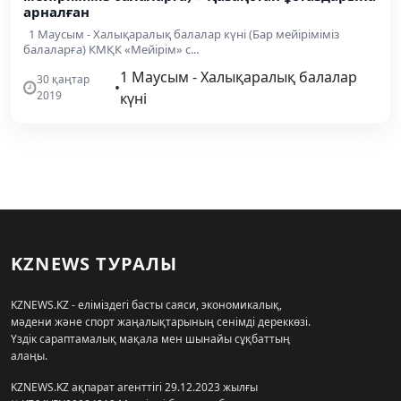
арналған
1 Маусым - Халықаралық балалар күні (Бар мейіріміміз
балаларға) КМҚК «Мейірім» с...
1 Маусым - Халықаралық балалар
30 қаңтар
•
2019
күні
KZNEWS ТУРАЛЫ
KZNEWS.KZ - еліміздегі басты саяси, экономикалық,
мәдени және спорт жаңалықтарының сенімді дереккөзі.
Үздік сараптамалық мақала мен шынайы сұқбаттың
алаңы.
KZNEWS.KZ ақпарат агенттігі 29.12.2023 жылғы