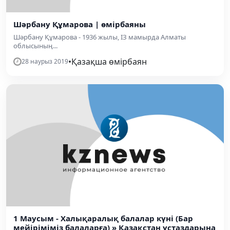
Шәрбану Құмарова | өмірбаяны
Шәрбану Құмарова - 1936 жылы, ІЗ мамырда Алматы
облысының...
•
Қазақша өмірбаян
28 наурыз 2019
1 Маусым - Халықаралық балалар күні (Бар
мейіріміміз балаларға) » Қазақстан ұстаздарына