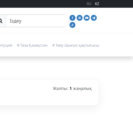
RU
KZ
йттан іздеу
итуция
# Таза Қазақстан
# Таяу Шығыс қақтығысы
Жалпы:
1
жаңалық