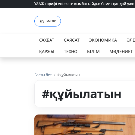
ҮААЖ тарифі екі есеге қымбаттайды: Үкімет қандай уәж
ҮААЖ тарифі екі есеге қымбаттайды: Үкімет қандай уәж
МӘЗІР
СҰХБАТ
САЯСАТ
ЭКОНОМИКА
ӘЛ
ҚАРЖЫ
ТЕХНО
БІЛІМ
МӘДЕНИЕТ
Басты бет
/
#құйылатын
#құйылатын