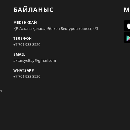
БАЙЛАНЫС
М
МЕКЕН-ЖАЙ
ҚР, Астана қаласы, Әбікен Бектұров көшесі, 4/3
ТЕЛЕФОН
+7 701 933 8520
EMAIL
aktan.yeltay@gmail.com
WHATSAPP
+7 701 933 8520
н