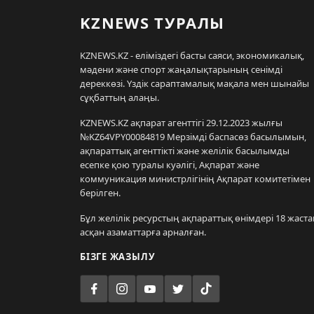
KZNEWS ТУРАЛЫ
KZNEWS.KZ - еліміздегі басты саяси, экономикалық,
мәдени және спорт жаңалықтарының сенімді
дереккөзі. Үздік сараптамалық мақала мен шынайы
сұқбаттың алаңы.
KZNEWS.KZ ақпарат агенттігі 29.12.2023 жылғы
№KZ64VPY00084819 Мерзімді баспасөз басылымын,
ақпараттық агенттікті және желілік басылымды
есепке қою туралы куәлігі, Ақпарат және
коммуникация министрлігінің Ақпарат комитетімен
берілген.
Бұл желілік ресурстың ақпараттық өнімдері 18 жаста
асқан азаматтарға арналған.
БІЗГЕ ЖАЗЫЛУ