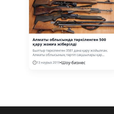
Алматы облысында тәркіленген 500
қару жоюға жіберілді
Былтыр тәркіленген 3581 дана қару жойылған.
Алматы облысының тәртіп сақшылары қар...
•
Шоу-бизнес
13 наурыз 2019