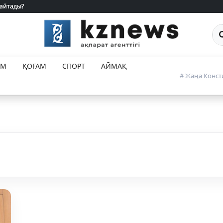
 айтады?
 айтады?
Са
ЕМ
ҚОҒАМ
СПОРТ
АЙМАҚ
# Жаңа Конст