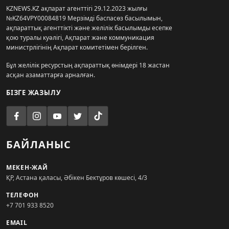
KZNEWS.KZ ақпарат агенттігі 29.12.2023 жылғы
№KZ64VPY00084819 Мерзімді баспасөз басылымын,
ақпараттық агенттікті және желілік басылымды есепке
қою туралы куәлігі, Ақпарат және коммуникация
министрлігінің Ақпарат комитетімен берілген.
Бұл желілік ресурстың ақпараттық өнімдері 18 жастан
асқан азаматтарға арналған.
БІЗГЕ ЖАЗЫЛУ
БАЙЛАНЫС
МЕКЕН-ЖАЙ
ҚР, Астана қаласы, Әбікен Бектұров көшесі, 4/3
ТЕЛЕФОН
+7 701 933 8520
EMAIL