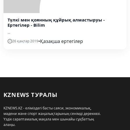
Түлкі мен қоянның құйрық алмастыруы -
Ертегілер - Bilim
...
•
Қазақша ертегілер
26 қаңтар 2019
KZNEWS ТУРАЛЫ
KZNEWS.KZ - еліміздегі басты саяси, экономикалық,
мәдени және спорт жаңалықтарының сенімді дереккөзі.
Үздік сараптамалық мақала мен шынайы сұқбаттың
алаңы.