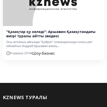
"Қазақтар қу келеді": Аршавин Қазақстандағы
өмірі туралы айтты (видео)
Осы аптаның аяғында "Қайрат" командасында соңғы рет
ойнайтын Андрей Аршавин өзінің...
•
Шоу-бизнес
8 қараша 2018
KZNEWS ТУРАЛЫ