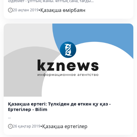
Әдебиет - ұлттың жаны. Ұлттық сана, тағды...
•
Қазақша өмірбаян
20 ақпан 2019
Қазақша ертегі: Түлкіден де өткен қу қаз -
Ертегілер - Bilim
...
•
Қазақша ертегілер
26 қаңтар 2019