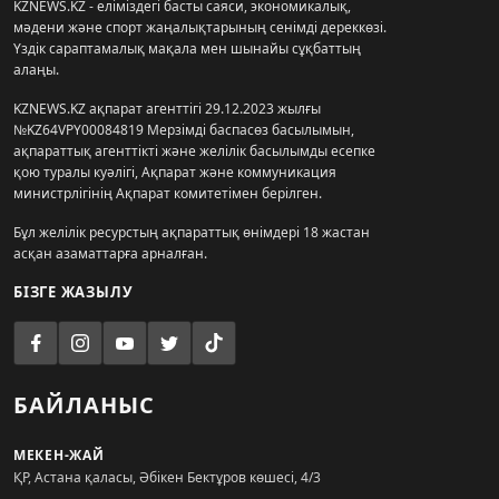
KZNEWS.KZ - еліміздегі басты саяси, экономикалық,
мәдени және спорт жаңалықтарының сенімді дереккөзі.
Үздік сараптамалық мақала мен шынайы сұқбаттың
алаңы.
KZNEWS.KZ ақпарат агенттігі 29.12.2023 жылғы
№KZ64VPY00084819 Мерзімді баспасөз басылымын,
ақпараттық агенттікті және желілік басылымды есепке
қою туралы куәлігі, Ақпарат және коммуникация
министрлігінің Ақпарат комитетімен берілген.
Бұл желілік ресурстың ақпараттық өнімдері 18 жастан
асқан азаматтарға арналған.
БІЗГЕ ЖАЗЫЛУ
БАЙЛАНЫС
МЕКЕН-ЖАЙ
ҚР, Астана қаласы, Әбікен Бектұров көшесі, 4/3