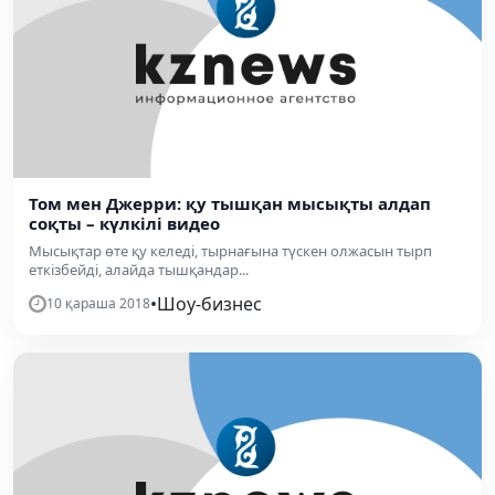
Том мен Джерри: қу тышқан мысықты алдап
соқты – күлкілі видео
Мысықтар өте қу келеді, тырнағына түскен олжасын тырп
еткізбейді, алайда тышқандар...
•
Шоу-бизнес
10 қараша 2018