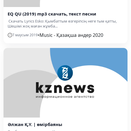
EQ QU (2019) mp3 скачать, текст песни
Скачать Lyrics Esko: Қымбаттым өзгеріпсің неге тым қатты,
Шешімі жоқ маған жұмба...
•
Music - Қазақша әндер 2020
7 маусым 2019
Әлжан Қ.Ү. | өмірбаяны