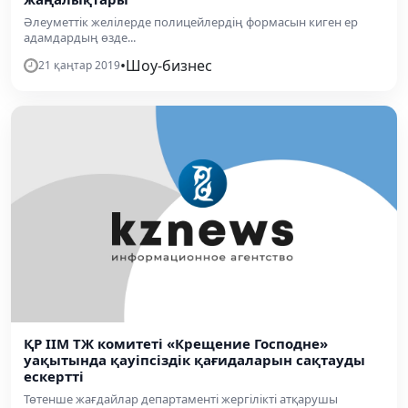
Әлеуметтік желілерде полицейлердің формасын киген ер
адамдардың өзде...
•
Шоу-бизнес
21 қаңтар 2019
ҚР ІІМ ТЖ комитеті «Крещение Господне»
уақытында қауіпсіздік қағидаларын сақтауды
ескертті
Төтенше жағдайлар департаменті жергілікті атқарушы