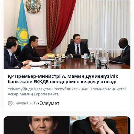
ҚР Премьер-Министрі А. Мамин Дүниежүзілік
банк және ЕҚҚДБ өкілдерімен кездесу өткізді
Үкімет үйінде Қазақстан Республикасының Премьер-Министрі
Асқар Мамин Еуропа қайта...
•
Әлеумет
6 наурыз 2019