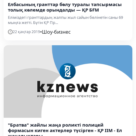
Елбасының гранттар бөлу туралы тапсырмасы
толық көлемде орындалды — ҚР БҒМ
Еліміздегі гранттардың жалпы жыл сайын бөлінетін саны 69
мыңға жетті. Бүгін ҚР Пр...
•
Шоу-бизнес
22 қаңтар 2019
"Братва" жайлы жаңа роликті полицей
формасын киген актерлер түсірген - ҚР ІІМ - Ел
жаңалықтары