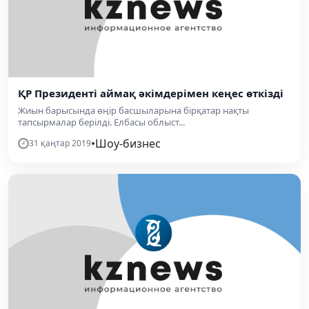
ҚР Президенті аймақ әкімдерімен кеңес өткізді
Жиын барысында өңір басшыларына бірқатар нақты
тапсырмалар берілді. Елбасы облыст...
•
Шоу-бизнес
31 қаңтар 2019