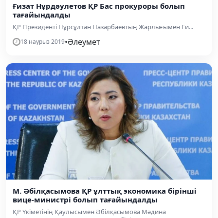
Ғизат Нұрдәулетов ҚР Бас прокуроры болып
тағайындалды
ҚР Президенті Нұрсұлтан Назарбаевтың Жарлығымен Ғи...
•
Әлеумет
18 наурыз 2019
М. Әбілқасымова ҚР ұлттық экономика бірінші
вице-министрі болып тағайындалды
ҚР Үкіметінің Қаулысымен Әбілқасымова Мәдина