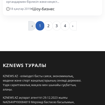
органдармен бірлесіп жеке кеңест...
•
Шоу-бизнес
18 қаңтар 2019
‹
1
2
3
4
›
KZNEWS ТУРАЛЫ
KZNEWS.KZ - еліміздегі басты саяси, экономикалық,
мәдени және спорт жаңалықтарының сенімді дереккөзі.
Үздік сараптамалық мақала мен шынайы сұқбаттың
алаңы.
KZNEWS.KZ ақпарат агенттігі 29.12.2023 жылғы
№KZ64VPY00084819 Мерзімді баспасөз басылымын,