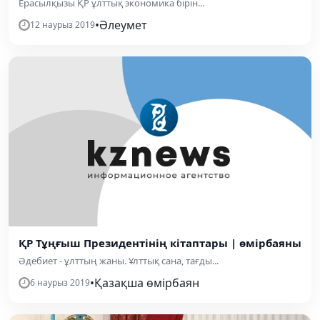
Ерасылқызы ҚР ұлттық экономика бірін...
•
Әлеумет
12 наурыз 2019
ҚР Тұңғыш Президентінің кітаптары | өмірбаяны
Әдебиет - ұлттың жаны. Ұлттық сана, тағды...
•
Қазақша өмірбаян
6 наурыз 2019