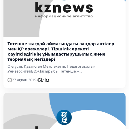
Төтенше жағдай аймағындағы заңдар актілер
мен ҚР ережелері. Тіршілік әрекеті
қауіпсіздігінің ұйымдастырушылық және
теориялық негіздері
Оңтүстік Қазақстан Мемлекеттік Педагогикалық
УниверситетіБӨЖТақырыбы: Төтенше ж...
•
Білім
27 ақпан 2019