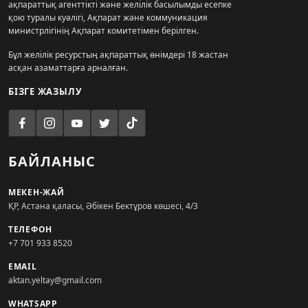
ақпараттық агенттікті және желілік басылымды есепке
қою туралы куәлігі, Ақпарат және коммуникация
министрлігінің Ақпарат комитетімен берілген.
Бұл желілік ресурстың ақпараттық өнімдері 18 жастан
асқан азаматтарға арналған.
БІЗГЕ ЖАЗЫЛУ
БАЙЛАНЫС
МЕКЕН-ЖАЙ
ҚР, Астана қаласы, Әбікен Бектұров көшесі, 4/3
ТЕЛЕФОН
+7 701 933 8520
EMAIL
aktan.yeltay@gmail.com
WHATSAPP