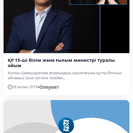
ҚР 15-ші білім және ғылым министрі туралы
ойым
Күләш Шәмшідинова апамыздың орынтағына құтты болсын
айтамыз. Ісіне сәттілік тілеймі...
•
Әлеумет
28 ақпан 2019