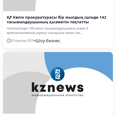
ҚР Көлік прокуратурасы бір жылдың ішінде 142
тасымалдаушының қызметін тоқтатты
Нәтижесінде 139 көлік тасымалдаушының және 3
әуекомпанияның жұмыс жасауына тиым сал...
•
Шоу-бизнес
23 қаңтар 2019