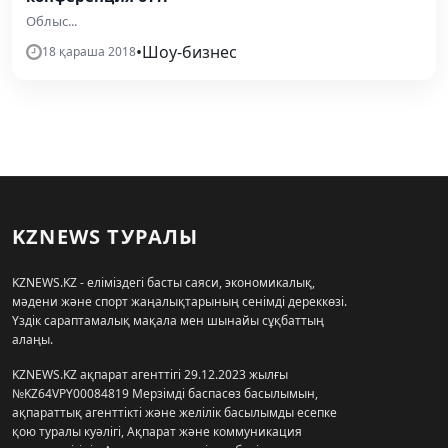
Облыс...
•
Шоу-бизнес
18 қараша 2018
KZNEWS ТУРАЛЫ
KZNEWS.KZ - еліміздегі басты саяси, экономикалық,
мәдени және спорт жаңалықтарының сенімді дереккөзі.
Үздік сараптамалық мақала мен шынайы сұқбаттың
алаңы.
KZNEWS.KZ ақпарат агенттігі 29.12.2023 жылғы
№KZ64VPY00084819 Мерзімді баспасөз басылымын,
ақпараттық агенттікті және желілік басылымды есепке
қою туралы куәлігі, Ақпарат және коммуникация