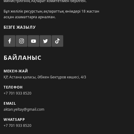
министрлігінің Ақпарат комитетімен берілген.
Бұл желілік ресурстың ақпараттық өнімдері 18 жастан
асқан азаматтарға арналған.
БІЗГЕ ЖАЗЫЛУ
БАЙЛАНЫС
МЕКЕН-ЖАЙ
ҚР, Астана қаласы, Әбікен Бектұров көшесі, 4/3
ТЕЛЕФОН
+7 701 933 8520
EMAIL
aktan.yeltay@gmail.com
WHATSAPP
+7 701 933 8520