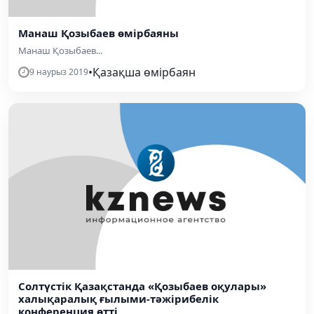
Манаш Қозыбаев өмірбаяны
Манаш Қозыбаев...
•
Қазақша өмірбаян
9 наурыз 2019
Солтүстік Қазақстанда «Қозыбаев оқулары»
халықаралық ғылыми-тәжірибелік
конференция өтті