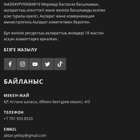
№KZ64VPY00084819 Мерзімді баспасөз басылымын,
ақпараттық агенттікті және желілік басылымды есепке
қою туралы куәлігі, Ақпарат және коммуникация
министрлігінің Ақпарат комитетімен берілген.
Бұл желілік ресурстың ақпараттық өнімдері 18 жастан
асқан азаматтарға арналған.
БІЗГЕ ЖАЗЫЛУ
БАЙЛАНЫС
МЕКЕН-ЖАЙ
ҚР, Астана қаласы, Әбікен Бектұров көшесі, 4/3
ТЕЛЕФОН
+7 701 933 8520
EMAIL
aktan.yeltay@gmail.com