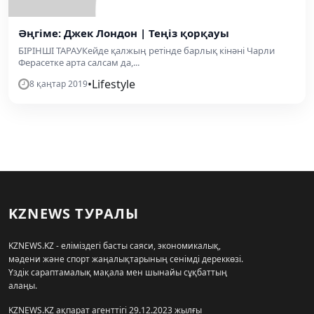
Әңгіме: Джек Лондон | Теңіз қорқауы
БІРІНШІ ТАРАУКейде қалжың ретінде барлық кінәні Чарли
Ферасетке арта салсам да,...
•
Lifestyle
8 қаңтар 2019
KZNEWS ТУРАЛЫ
KZNEWS.KZ - еліміздегі басты саяси, экономикалық,
мәдени және спорт жаңалықтарының сенімді дереккөзі.
Үздік сараптамалық мақала мен шынайы сұқбаттың
алаңы.
KZNEWS.KZ ақпарат агенттігі 29.12.2023 жылғы