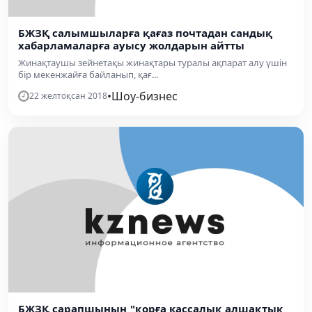
БЖЗҚ салымшыларға қағаз почтадан сандық
хабарламаларға ауысу жолдарын айтты
Жинақтаушы зейнетақы жинақтары туралы ақпарат алу үшін
бір мекенжайға байланып, қағ...
•
Шоу-бизнес
22 желтоқсан 2018
БЖЗҚ сарапшының "қорға кассалық алшақтық