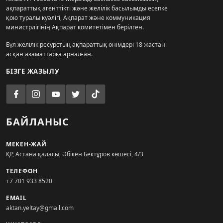
ақпараттық агенттікті және желілік басылымды есепке
қою туралы куәлігі, Ақпарат және коммуникация
министрлігінің Ақпарат комитетімен берілген.
Бұл желілік ресурстың ақпараттық өнімдері 18 жастан
асқан азаматтарға арналған.
БІЗГЕ ЖАЗЫЛУ
БАЙЛАНЫС
МЕКЕН-ЖАЙ
ҚР, Астана қаласы, Әбікен Бектұров көшесі, 4/3
ТЕЛЕФОН
+7 701 933 8520
EMAIL
aktan.yeltay@gmail.com