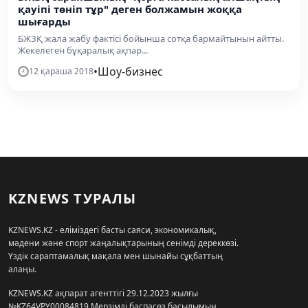
қауіпі төніп тұр" деген болжамын жоққа
шығарды
БЖЗҚ жала жабу фактісі бойынша сотқа бармайтынын айтты.
Жекелеген бұқаралық ақпар...
•
Шоу-бизнес
12 қараша 2018
KZNEWS ТУРАЛЫ
KZNEWS.KZ - еліміздегі басты саяси, экономикалық,
мәдени және спорт жаңалықтарының сенімді дереккөзі.
Үздік сараптамалық мақала мен шынайы сұқбаттың
алаңы.
KZNEWS.KZ ақпарат агенттігі 29.12.2023 жылғы
№KZ64VPY00084819 Мерзімді баспасөз басылымын,