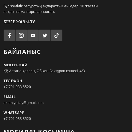
Бұл желілік ресурстың ақпараттық өнімдері 18 жастан
асқан азаматтарға арналған.
БІЗГЕ ЖАЗЫЛУ
БАЙЛАНЫС
МЕКЕН-ЖАЙ
ҚР, Астана қаласы, Әбікен Бектұров көшесі, 4/3
ТЕЛЕФОН
+7 701 933 8520
EMAIL
aktan.yeltay@gmail.com
WHATSAPP
+7 701 933 8520
МОБИЛДІ ҚОСЫМША