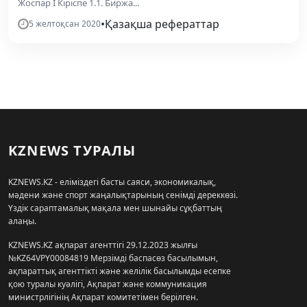
Жоспар І Кіріспе 1.1. Биржа...
•
Қазақша рефераттар
5 желтоқсан 2020
KZNEWS ТУРАЛЫ
KZNEWS.KZ - еліміздегі басты саяси, экономикалық,
мәдени және спорт жаңалықтарының сенімді дереккөзі.
Үздік сараптамалық мақала мен шынайы сұқбаттың
алаңы.
KZNEWS.KZ ақпарат агенттігі 29.12.2023 жылғы
№KZ64VPY00084819 Мерзімді баспасөз басылымын,
ақпараттық агенттікті және желілік басылымды есепке
қою туралы куәлігі, Ақпарат және коммуникация
министрлігінің Ақпарат комитетімен берілген.