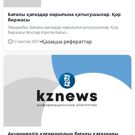
Бағалы қағаздар нарығына қатысушылар. Қор
биржасы
Тақырыбы: Бағалы қағаздар нарығына қатысушылар. Қор
биржасы Жоспар Кіріспе Бағал...
•
Қазақша рефераттар
12 қаңтар 2021
Акционерлік қоғамдардың бағалы қағаздары