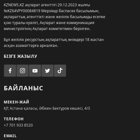
KZNEWS.KZ ақпарат агенттігі 29.12.2023 жылғы
№KZ64VPY00084819 Мерзімді баспасөз басылымын,
ақпараттық агенттікті және желілік басылымды есепке
қою туралы куәлігі, Ақпарат және коммуникация
министрлігінің Ақпарат комитетімен берілген.
Бұл желілік ресурстың ақпараттық өнімдері 18 жастан
асқан азаматтарға арналған.
БІЗГЕ ЖАЗЫЛУ
БАЙЛАНЫС
МЕКЕН-ЖАЙ
ҚР, Астана қаласы, Әбікен Бектұров көшесі, 4/3
ТЕЛЕФОН
+7 701 933 8520
EMAIL