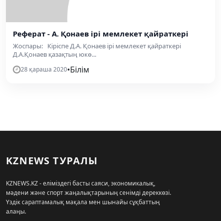
Реферат - А. Қонаев ірі мемлекет қайраткері
Жоспары: Кіріспе Д.А. Қонаев ірі мемлекет қайраткері
Д.А.Қонаев қазақтың юкө...
•
Білім
28 қараша 2020
KZNEWS ТУРАЛЫ
KZNEWS.KZ - еліміздегі басты саяси, экономикалық,
мәдени және спорт жаңалықтарының сенімді дереккөзі.
Үздік сараптамалық мақала мен шынайы сұқбаттың
алаңы.