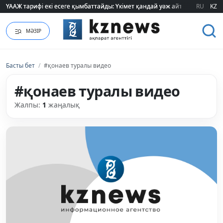
ҮААЖ тарифі екі есеге қымбаттайды: Үкімет қандай уәж айтады?
ҮААЖ тарифі екі есеге қымбаттайды: Үкімет қандай уәж айтады?
RU
KZ
МӘЗІР
Басты бет
/
#қонаев туралы видео
#қонаев туралы видео
Жалпы:
1
жаңалық