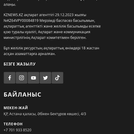
алаңы.
KZNEWS.KZ ақпарат агенттігі 29.12.2023 жылғы
№KZ64VPY00084819 Мерзімді баспасөз басылымын,
ақпараттық агенттікті және желілік басылымды есепке
қою туралы куәлігі, Ақпарат және коммуникация
министрлігінің Ақпарат комитетімен берілген.
Бұл желілік ресурстың ақпараттық өнімдері 18 жастан
асқан азаматтарға арналған.
БІЗГЕ ЖАЗЫЛУ
БАЙЛАНЫС
МЕКЕН-ЖАЙ
ҚР, Астана қаласы, Әбікен Бектұров көшесі, 4/3
ТЕЛЕФОН
+7 701 933 8520