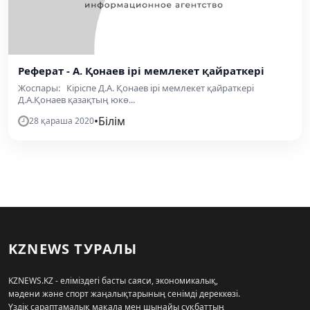
Реферат - А. Қонаев ірі мемлекет қайраткері
Жоспары: Кіріспе Д.А. Қонаев ірі мемлекет қайраткері
Д.А.Қонаев қазақтың юкө...
•
Білім
28 қараша 2020
KZNEWS ТУРАЛЫ
KZNEWS.KZ - еліміздегі басты саяси, экономикалық,
мәдени және спорт жаңалықтарының сенімді дереккөзі.
Үздік сараптамалық мақала мен шынайы сұқбаттың