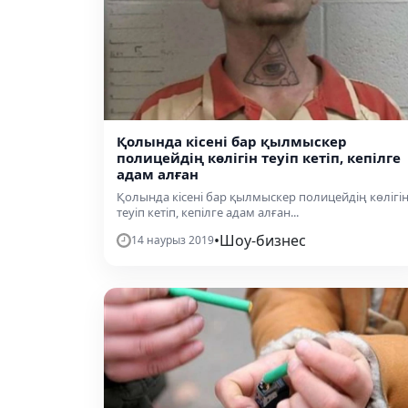
​Қолында кісені бар қылмыскер
полицейдің көлігін теуіп кетіп, кепілге
адам алған
​Қолында кісені бар қылмыскер полицейдің көлігі
теуіп кетіп, кепілге адам алған...
•
Шоу-бизнес
14 наурыз 2019