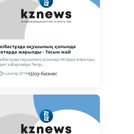
Екібастұзда оқушының қолында
петарда жарылды - Тосын жай
кібастұзда оқушының қолында петарда жарылды,
 деп хабарлайды Tengr...
•
Шоу-бизнес
4 қаңтар 2019