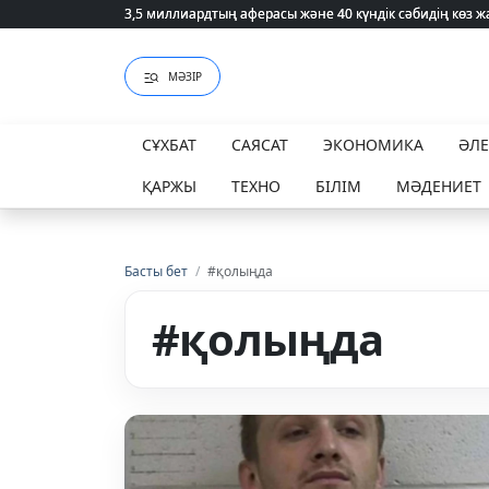
3,5 миллиардтың аферасы және 40 күндік сәбидің көз
3,5 миллиардтың аферасы және 40 күндік сәбидің көз
МӘЗІР
СҰХБАТ
САЯСАТ
ЭКОНОМИКА
ӘЛ
ҚАРЖЫ
ТЕХНО
БІЛІМ
МӘДЕНИЕТ
Басты бет
/
#қолыңда
#қолыңда