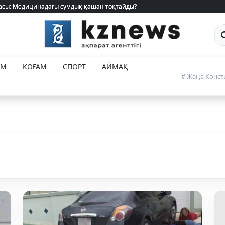
 жасы: Медицинадағы сұмдық қашан тоқтайды?
 жасы: Медицинадағы сұмдық қашан тоқтайды?
Са
ЕМ
ҚОҒАМ
СПОРТ
АЙМАҚ
# Жаңа Конст