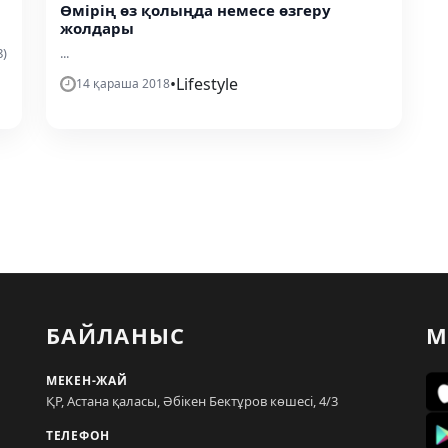
Өмірің өз қолыңда немесе өзгеру
жолдары
8)
...
•
Lifestyle
14 қараша 2018
БАЙЛАНЫС
М
МЕКЕН-ЖАЙ
ҚР, Астана қаласы, Әбікен Бектұров көшесі, 4/3
ТЕЛЕФОН