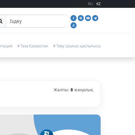
RU
KZ
йттан іздеу
итуция
# Таза Қазақстан
# Таяу Шығыс қақтығысы
Жалпы:
8
жаңалық