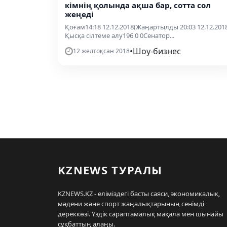
кімнің қолында ақша бар, сотта сол
жеңеді
Қоғам14:18 12.12.2018(Жаңартылды 20:03 12.12.201
Қысқа сілтеме алу196 0 0Сенатор...
•
Шоу-бизнес
12 желтоқсан 2018
KZNEWS ТУРАЛЫ
KZNEWS.KZ - еліміздегі басты саяси, экономикалық,
мәдени және спорт жаңалықтарының сенімді
дереккөзі. Үздік сараптамалық мақала мен шынайы
сұқбаттың алаңы.