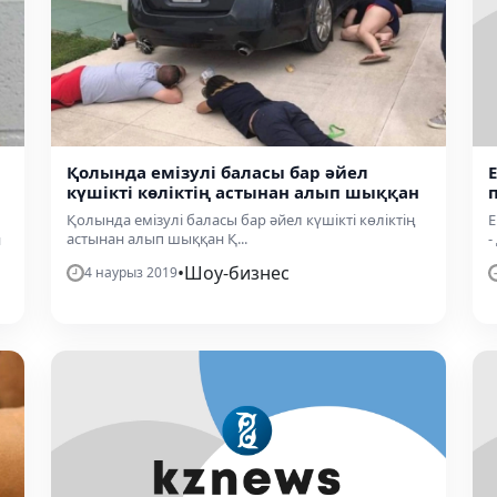
​Қолында емізулі баласы бар әйел
күшікті көліктің астынан алып шыққан
​Қолында емізулі баласы бар әйел күшікті көліктің
Е
астынан алып шыққан Қ...
-
н
•
Шоу-бизнес
4 наурыз 2019