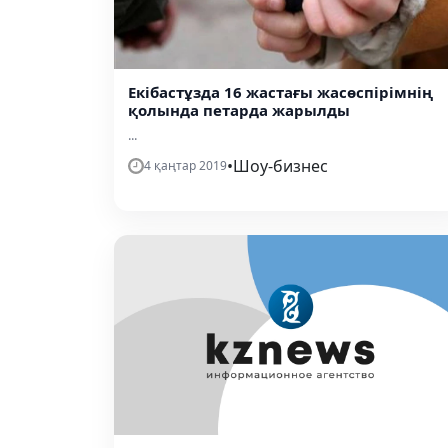
Екібастұзда 16 жастағы жасөспірімнің
қолында петарда жарылды
...
•
Шоу-бизнес
4 қаңтар 2019