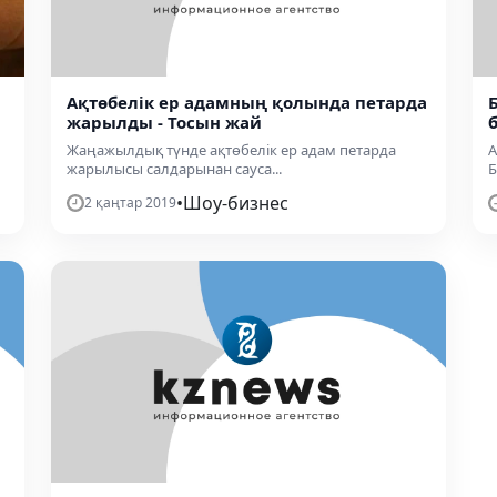
Ақтөбелік ер адамның қолында петарда
жарылды - Тосын жай
Жаңажылдық түнде ақтөбелік ер адам петарда
А
жарылысы салдарынан сауса...
Б
•
Шоу-бизнес
2 қаңтар 2019