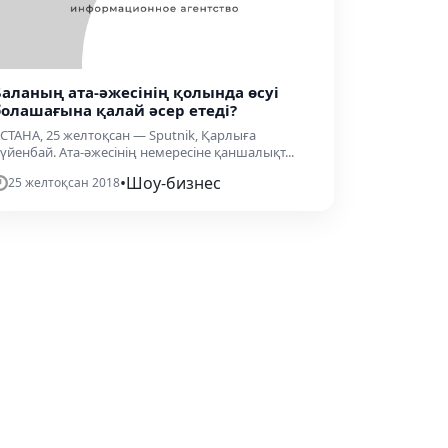
Баланың ата-әжесінің қолында өсуі
болашағына қалай әсер етеді?
СТАНА, 25 желтоқсан — Sputnik, Қарлыға
үйенбай. Ата-әжесінің немересіне қаншалықт...
•
Шоу-бизнес
25 желтоқсан 2018