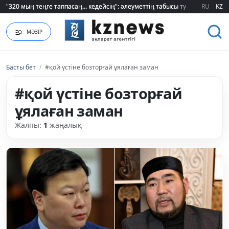
"320 мың теңге таппасаң... кедейсің": әлеуметтің табысы туралы түсінігі ө
"320 мың теңге таппасаң... кедейсің": әлеуметтің табысы туралы түсінігі ө
RU
KZ
МӘЗІР
Басты бет
/
#қой үстіне бозторғай ұялаған заман
#қой үстіне бозторғай
ұялаған заман
Жалпы:
1
жаңалық