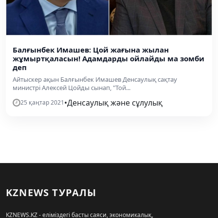
Балғынбек Имашев: Цой жағына жылан
жұмыртқаласын! Адамдарды ойлайды ма зомби
деп
Айтыскер ақын Балғынбек Имашев Денсаулық сақтау
министрі Алексей Цойды сынап, "Той...
•
Денсаулық және сұлулық
25 қаңтар 2021
KZNEWS ТУРАЛЫ
KZNEWS.KZ - еліміздегі басты саяси, экономикалық,