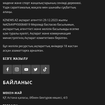
мәдени және спорт жаңалықтарының сенімді дереккөзі.
Үздік сараптамалық мақала мен шынайы сұқбаттың
алаңы.
KZNEWS.KZ ақпарат агенттігі 29.12.2023 жылғы
№KZ64VPY00084819 Мерзімді баспасөз басылымын,
ақпараттық агенттікті және желілік басылымды есепке
қою туралы куәлігі, Ақпарат және коммуникация
министрлігінің Ақпарат комитетімен берілген.
Бұл желілік ресурстың ақпараттық өнімдері 18 жастан
асқан азаматтарға арналған.
БІЗГЕ ЖАЗЫЛУ
БАЙЛАНЫС
МЕКЕН-ЖАЙ
ҚР, Астана қаласы, Әбікен Бектұров көшесі, 4/3