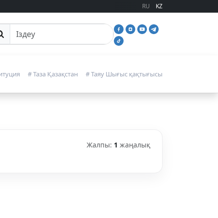
RU
KZ
йттан іздеу
итуция
# Таза Қазақстан
# Таяу Шығыс қақтығысы
Жалпы:
1
жаңалық