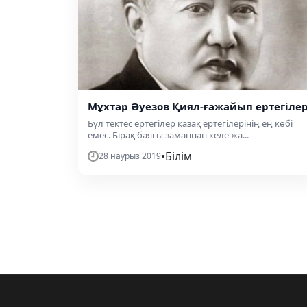
Мұхтар Әуезов Қиял-ғажайып ертегілер
Бұл тектес ертегілер қазақ ертегілерінің ең көбі
емес. Бірақ баяғы заманнан келе жа...
•
Білім
28 наурыз 2019