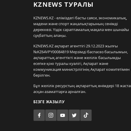
KZNEWS ТУРАЛЫ
KZNEWS.KZ - еліміздегі басты саяси, экономикалық,
мәдени және спорт жаңалықтарының сенімді
дереккөзі. Үздік сараптамалық мақала мен шынайы
сұқбаттың алаңы.
KZNEWS.KZ ақпарат агенттігі 29.12.2023 жылғы
№KZ64VPY00084819 Мерзімді баспасөз басылымын,
ақпараттық агенттікті және желілік басылымды
есепке қою туралы куәлігі, Ақпарат және
коммуникация министрлігінің Ақпарат комитетімен
берілген.
Бұл желілік ресурстың ақпараттық өнімдері 18 жаста
асқан азаматтарға арналған.
БІЗГЕ ЖАЗЫЛУ