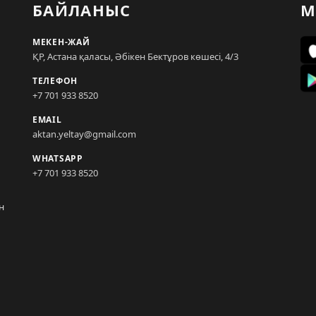
БАЙЛАНЫС
М
МЕКЕН-ЖАЙ
ҚР, Астана қаласы, Әбікен Бектұров көшесі, 4/3
ТЕЛЕФОН
+7 701 933 8520
EMAIL
aktan.yeltay@gmail.com
WHATSAPP
+7 701 933 8520
н