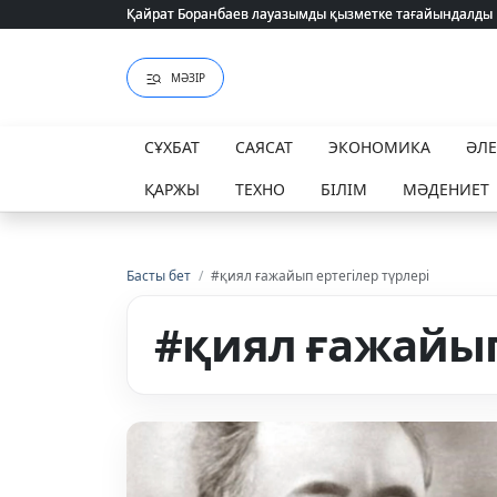
Қайрат Боранбаев лауазымды қызметке тағайындалды
Қайрат Боранбаев лауазымды қызметке тағайындалды
МӘЗІР
СҰХБАТ
САЯСАТ
ЭКОНОМИКА
ӘЛ
ҚАРЖЫ
ТЕХНО
БІЛІМ
МӘДЕНИЕТ
Басты бет
/
#қиял ғажайып ертегілер түрлері
#қиял ғажайып