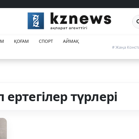
Са
ЕМ
ҚОҒАМ
СПОРТ
АЙМАҚ
# Жаңа Конст
 ертегілер түрлері