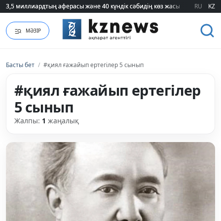
3,5 миллиардтың аферасы және 40 күндік сәбидің көз жасы: Медицинад
3,5 миллиардтың аферасы және 40 күндік сәбидің көз жасы: Медицинад
RU
KZ
МӘЗІР
Басты бет
/
#қиял ғажайып ертегілер 5 сынып
#қиял ғажайып ертегілер
5 сынып
Жалпы:
1
жаңалық