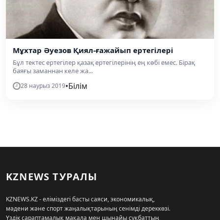
Мұхтар Әуезов Қиял-ғажайып ертегілері
Бұл тектес ертегілер қазақ ертегілерінің ең көбі емес. Бірақ
баяғы заманнан келе жа...
•
Білім
28 наурыз 2019
KZNEWS ТУРАЛЫ
KZNEWS.KZ - еліміздегі басты саяси, экономикалық,
мәдени және спорт жаңалықтарының сенімді дереккөзі.
Үздік сараптамалық мақала мен шынайы сұқбаттың