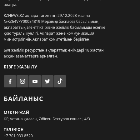
алаңы.
KZNEWS.KZ ақпарат агенттігі 29.12.2023 жылғы
№KZ64VPY00084819 Мерзімді баспасөз басылымын,
ақпараттық агенттікті және желілік басылымды есепке
қою туралы куәлігі, Ақпарат және коммуникация
министрлігінің Ақпарат комитетімен берілген.
Бұл желілік ресурстың ақпараттық өнімдері 18 жастан
асқан азаматтарға арналған.
БІЗГЕ ЖАЗЫЛУ
БАЙЛАНЫС
МЕКЕН-ЖАЙ
ҚР, Астана қаласы, Әбікен Бектұров көшесі, 4/3
ТЕЛЕФОН
+7 701 933 8520