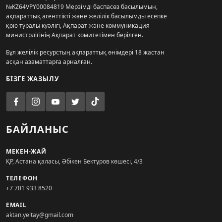
№KZ64VPY00084819 Мерзімді баспасөз басылымын,
ақпараттық агенттікті және желілік басылымды есепке
қою туралы куәлігі, Ақпарат және коммуникация
министрлігінің Ақпарат комитетімен берілген.
Бұл желілік ресурстың ақпараттық өнімдері 18 жастан
асқан азаматтарға арналған.
БІЗГЕ ЖАЗЫЛУ
БАЙЛАНЫС
МЕКЕН-ЖАЙ
ҚР, Астана қаласы, Әбікен Бектұров көшесі, 4/3
ТЕЛЕФОН
+7 701 933 8520
EMAIL
aktan.yeltay@gmail.com