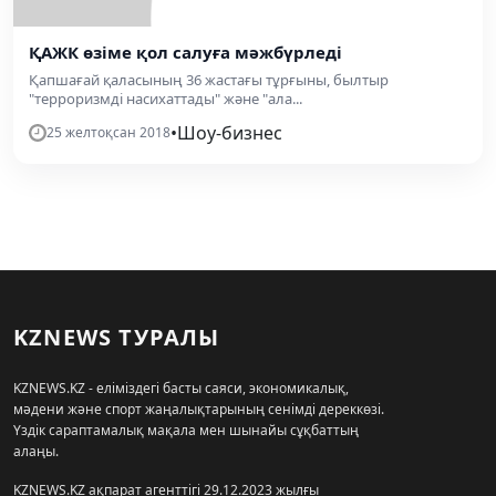
ҚАЖК өзіме қол салуға мәжбүрледі
Қапшағай қаласының 36 жастағы тұрғыны, былтыр
"терроризмді насихаттады" және "ала...
•
Шоу-бизнес
25 желтоқсан 2018
KZNEWS ТУРАЛЫ
KZNEWS.KZ - еліміздегі басты саяси, экономикалық,
мәдени және спорт жаңалықтарының сенімді дереккөзі.
Үздік сараптамалық мақала мен шынайы сұқбаттың
алаңы.
KZNEWS.KZ ақпарат агенттігі 29.12.2023 жылғы