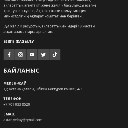
ақпараттық агенттікті және желілік басылымды есепке
қою туралы куәлігі, Ақпарат және коммуникация
министрлігінің Ақпарат комитетімен берілген.
Бұл желілік ресурстың ақпараттық өнімдері 18 жастан
асқан азаматтарға арналған.
БІЗГЕ ЖАЗЫЛУ
БАЙЛАНЫС
МЕКЕН-ЖАЙ
ҚР, Астана қаласы, Әбікен Бектұров көшесі, 4/3
ТЕЛЕФОН
+7 701 933 8520
EMAIL
aktan.yeltay@gmail.com