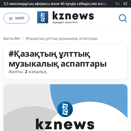
3,5 миллиардтың аферасы және 40 күндік сәбидің көз жасы: Медицинад
3,5 миллиардтың аферасы және 40 күндік сәбидің көз жасы: Медицинад
RU
KZ
МӘЗІР
Басты бет
/
#Қазақтың ұлттық музыкалық аспаптары
#Қазақтың ұлттық
музыкалық аспаптары
Жалпы:
2
жаңалық