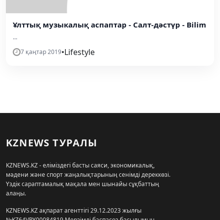
Ұлттық музыкалық аспаптар - Салт-дәстүр - Bilim
...
•
Lifestyle
7 қаңтар 2019
KZNEWS ТУРАЛЫ
KZNEWS.KZ - еліміздегі басты саяси, экономикалық,
мәдени және спорт жаңалықтарының сенімді дереккөзі.
Үздік сараптамалық мақала мен шынайы сұқбаттың
алаңы.
KZNEWS.KZ ақпарат агенттігі 29.12.2023 жылғы
№KZ64VPY00084819 Мерзімді баспасөз басылымын,