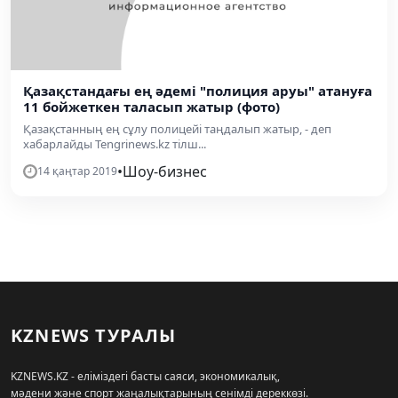
Қазақстандағы ең әдемі "полиция аруы" атануға
11 бойжеткен таласып жатыр (фото)
Қазақстанның ең сұлу полицейі таңдалып жатыр, - деп
хабарлайды Tengrinews.kz тілш...
•
Шоу-бизнес
14 қаңтар 2019
KZNEWS ТУРАЛЫ
KZNEWS.KZ - еліміздегі басты саяси, экономикалық,
мәдени және спорт жаңалықтарының сенімді дереккөзі.