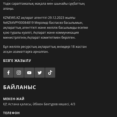
Үздік сараптамалық мақала мен шынайы сұқбаттың
алаңы.
KZNEWS.KZ ақпарат агенттігі 29.12.2023 жылғы
№KZ64VPY00084819 Мерзімді баспасөз басылымын,
ақпараттық агенттікті және желілік басылымды есепке
қою туралы куәлігі, Ақпарат және коммуникация
министрлігінің Ақпарат комитетімен берілген.
Бұл желілік ресурстың ақпараттық өнімдері 18 жастан
асқан азаматтарға арналған.
БІЗГЕ ЖАЗЫЛУ
БАЙЛАНЫС
МЕКЕН-ЖАЙ
ҚР, Астана қаласы, Әбікен Бектұров көшесі, 4/3
ТЕЛЕФОН