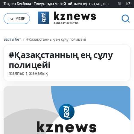
Тоқаев Бекболат Тілеуханды мерейтойымен құттықтап, шығармашылық т
Тоқаев Бекболат Тілеуханды мерейтойымен құттықтап, шығармашылық т
RU
KZ
МӘЗІР
Басты бет
/
#Қазақстанның ең сұлу полицейі
#Қазақстанның ең сұлу
полицейі
Жалпы:
1
жаңалық