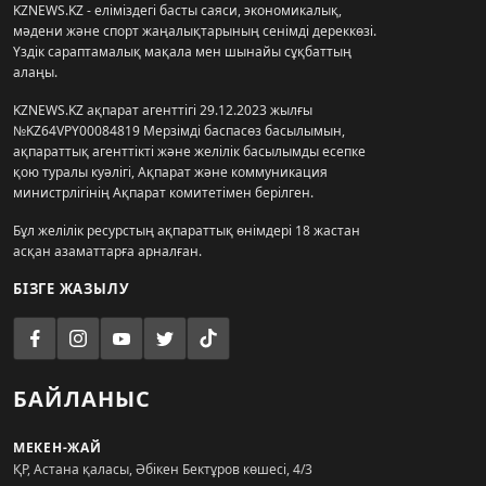
KZNEWS.KZ - еліміздегі басты саяси, экономикалық,
мәдени және спорт жаңалықтарының сенімді дереккөзі.
Үздік сараптамалық мақала мен шынайы сұқбаттың
алаңы.
KZNEWS.KZ ақпарат агенттігі 29.12.2023 жылғы
№KZ64VPY00084819 Мерзімді баспасөз басылымын,
ақпараттық агенттікті және желілік басылымды есепке
қою туралы куәлігі, Ақпарат және коммуникация
министрлігінің Ақпарат комитетімен берілген.
Бұл желілік ресурстың ақпараттық өнімдері 18 жастан
асқан азаматтарға арналған.
БІЗГЕ ЖАЗЫЛУ
БАЙЛАНЫС
МЕКЕН-ЖАЙ
ҚР, Астана қаласы, Әбікен Бектұров көшесі, 4/3