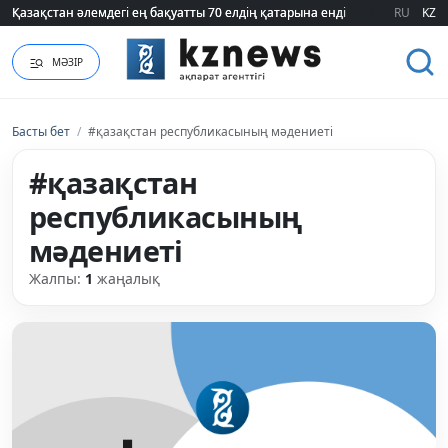
Қазақстан әлемдегі ең бақуатты 70 елдің қатарына енді
Қазақстан әлемдегі ең бақуатты 70 елдің қатарына енді
RU
KZ
МӘЗІР
Басты бет
/
#қазақстан республикасының мәдениеті
#қазақстан
республикасының
мәдениеті
Жалпы:
1
жаңалық