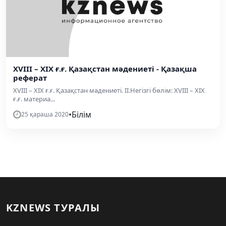
XVIII – XIX ғ.ғ. Қазақстан мәдениеті - Қазақша
реферат
XVIII – XIX ғ.ғ. Қазақстан мәдениеті. II.Негізгі бөлім: XVIII – XIX
ғ.ғ. материа...
•
Білім
25 қараша 2020
KZNEWS ТУРАЛЫ