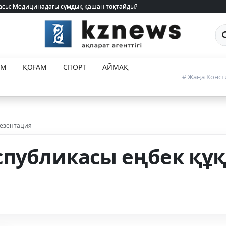
 жасы: Медицинадағы сұмдық қашан тоқтайды?
 жасы: Медицинадағы сұмдық қашан тоқтайды?
Са
ЕМ
ҚОҒАМ
СПОРТ
АЙМАҚ
# Жаңа Конст
резентация
спубликасы еңбек құ