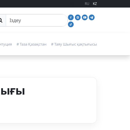
RU
KZ
йттан іздеу
итуция
# Таза Қазақстан
# Таяу Шығыс қақтығысы
қығы