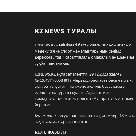
KZNEWS ТУРАЛЫ
KZNEWS.KZ - еліміздегі басты саяси, экономикалық,
мәдени және спорт жаңалықтарының сенімді
дереккөзі. Үздік сараптамалық мақала мен шынайы
сұқбаттың алаңы.
KZNEWS.KZ ақпарат агенттігі 29.12.2023 жылғы
№KZ64VPY00084819 Мерзімді баспасөз басылымын,
ақпараттық агенттікті және желілік басылымды
есепке қою туралы куәлігі, Ақпарат және
коммуникация министрлігінің Ақпарат комитетімен
берілген.
Бұл желілік ресурстың ақпараттық өнімдері 18 жаста
асқан азаматтарға арналған.
БІЗГЕ ЖАЗЫЛУ