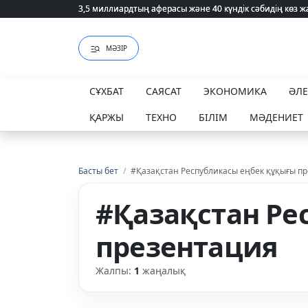
3,5 миллиардтың аферасы және 40 күндік сәбидің көз
3,5 миллиардтың аферасы және 40 күндік сәбидің көз
МӘЗІР
СҰХБАТ
САЯСАТ
ЭКОНОМИКА
ӘЛ
ҚАРЖЫ
ТЕХНО
БІЛІМ
МӘДЕНИЕТ
Басты бет
/
#Қазақстан Республикасы еңбек құқығы п
#Қазақстан Ре
презентация
Жалпы:
1
жаңалық