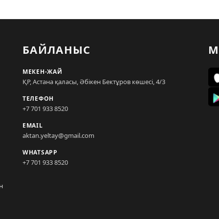
БАЙЛАНЫС
М
МЕКЕН-ЖАЙ
ҚР, Астана қаласы, Әбікен Бектұров көшесі, 4/3
ТЕЛЕФОН
+7 701 933 8520
EMAIL
aktan.yeltay@gmail.com
WHATSAPP
+7 701 933 8520
н