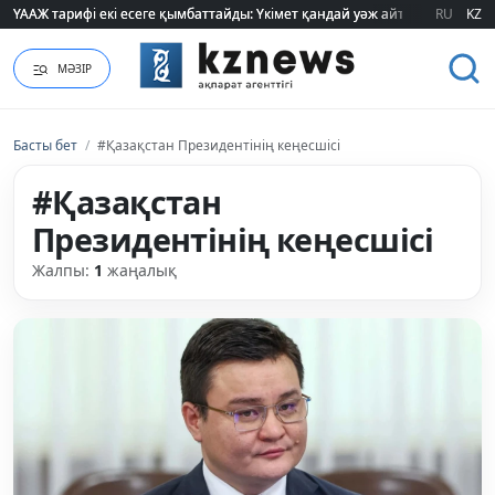
ҮААЖ тарифі екі есеге қымбаттайды: Үкімет қандай уәж айтады?
ҮААЖ тарифі екі есеге қымбаттайды: Үкімет қандай уәж айтады?
RU
KZ
МӘЗІР
Басты бет
/
#Қазақстан Президентінің кеңесшісі
#Қазақстан
Президентінің кеңесшісі
Жалпы:
1
жаңалық