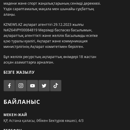
мәдени және спорт жаңалықтарының сенімді дереккөзі.
Үздік сараптамалық мақала мен шынайы сұқбаттың
алаңы.
KZNEWS.KZ ақпарат агенттігі 29.12.2023 жылғы
№KZ64VPY00084819 Мерзімді баспасөз басылымын,
ақпараттық агенттікті және желілік басылымды есепке
қою туралы куәлігі, Ақпарат және коммуникация
министрлігінің Ақпарат комитетімен берілген.
Бұл желілік ресурстың ақпараттық өнімдері 18 жастан
асқан азаматтарға арналған.
БІЗГЕ ЖАЗЫЛУ
БАЙЛАНЫС
МЕКЕН-ЖАЙ
ҚР, Астана қаласы, Әбікен Бектұров көшесі, 4/3