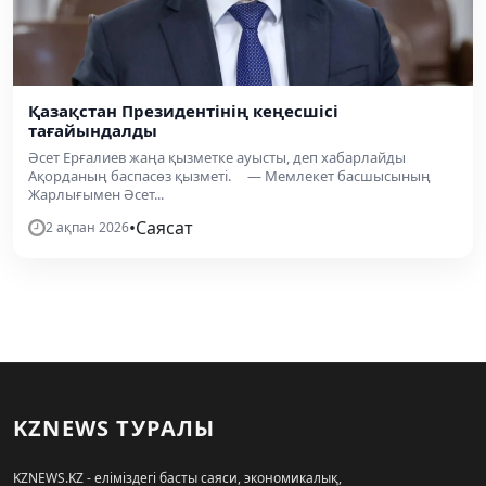
Қазақстан Президентінің кеңесшісі
тағайындалды
Әсет Ерғалиев жаңа қызметке ауысты, деп хабарлайды
Ақорданың баспасөз қызметі. — Мемлекет басшысының
Жарлығымен Әсет...
•
Саясат
2 ақпан 2026
KZNEWS ТУРАЛЫ
KZNEWS.KZ - еліміздегі басты саяси, экономикалық,