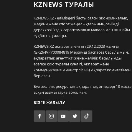
KZNEWS ТУРАЛЫ
KZNEWS.KZ - еліміздегі басты саяси, экономикалық,
мәдени және спорт жаңалықтарының сенімді
дереккөзі. Үздік сараптамалық мақала мен шынайы
сұқбаттың алаңы.
KZNEWS.KZ ақпарат агенттігі 29.12.2023 жылғы
№KZ64VPY00084819 Мерзімді баспасөз басылымын,
ақпараттық агенттікті және желілік басылымды
есепке қою туралы куәлігі, Ақпарат және
коммуникация министрлігінің Ақпарат комитетімен
берілген.
Бұл желілік ресурстың ақпараттық өнімдері 18 жаста
асқан азаматтарға арналған.
БІЗГЕ ЖАЗЫЛУ