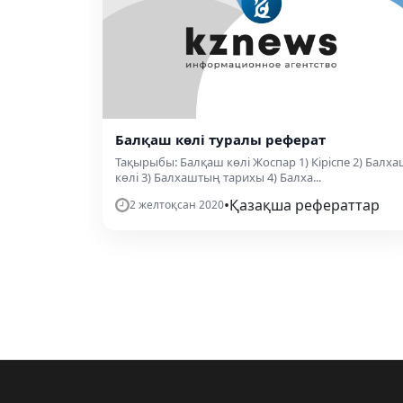
Балқаш көлі туралы реферат
Тақырыбы: Балқаш көлі Жоспар 1) Кіріспе 2) Балх
көлі 3) Балхаштың тарихы 4) Балха...
•
Қазақша рефераттар
2 желтоқсан 2020