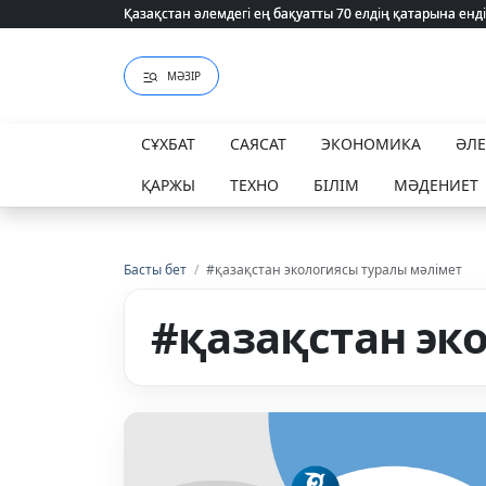
Қазақстан әлемдегі ең бақуатты 70 елдің қатарына енді
Қазақстан әлемдегі ең бақуатты 70 елдің қатарына енді
МӘЗІР
СҰХБАТ
САЯСАТ
ЭКОНОМИКА
ӘЛ
ҚАРЖЫ
ТЕХНО
БІЛІМ
МӘДЕНИЕТ
Басты бет
/
#қазақстан экологиясы туралы мәлімет
#қазақстан эк