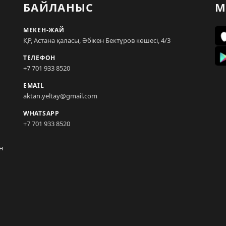
БАЙЛАНЫС
М
МЕКЕН-ЖАЙ
ҚР, Астана қаласы, Әбікен Бектұров көшесі, 4/3
ТЕЛЕФОН
+7 701 933 8520
EMAIL
aktan.yeltay@gmail.com
WHATSAPP
+7 701 933 8520
н