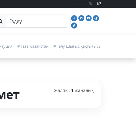
RU
KZ
йттан іздеу
итуция
# Таза Қазақстан
# Таяу Шығыс қақтығысы
мет
Жалпы:
1
жаңалық