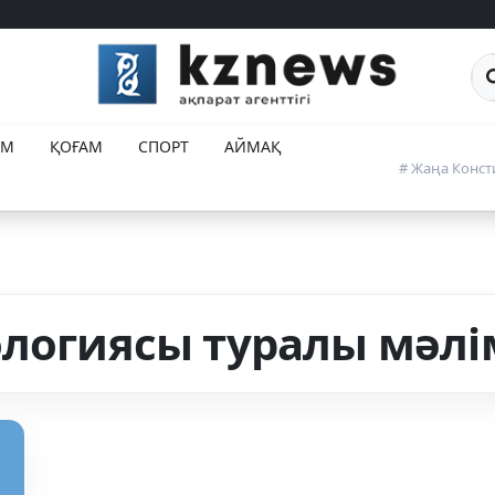
Са
ЕМ
ҚОҒАМ
СПОРТ
АЙМАҚ
# Жаңа Конст
ологиясы туралы мәлі