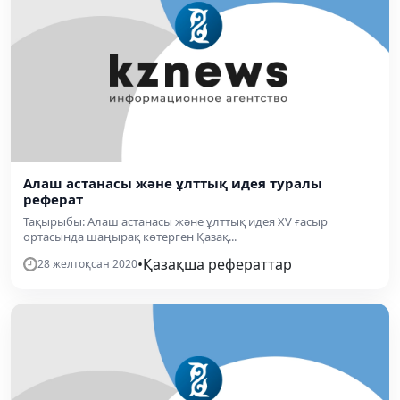
Алаш астанасы және ұлттық идея туралы
реферат
Тақырыбы: Алаш астанасы және ұлттық идея ХV ғасыр
ортасында шаңырақ көтерген Қазақ...
•
Қазақша рефераттар
28 желтоқсан 2020