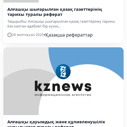
Алғашқы шығарылған қазақ газеттерінің
тарихы туралы реферат
Тақырыбы: Алғашқы шығарылған қазақ газеттерінің тарихы
Кез келген әдебиет бір күнні...
•
Қазақша рефераттар
28 желтоқсан 2020
Алғашқы қауымдық және құлиеленушілік
құрылыстар туралы реферат