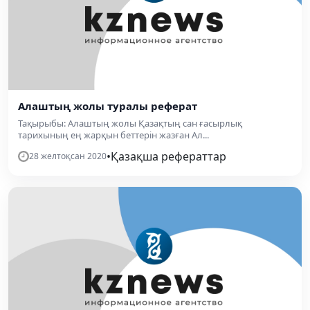
Алаштың жолы туралы реферат
Тақырыбы: Алаштың жолы Қазақтың сан ғасырлық
тарихының ең жарқын беттерін жазған Ал...
•
Қазақша рефераттар
28 желтоқсан 2020