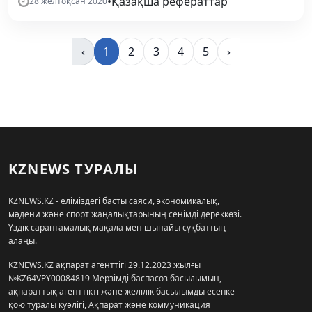
•
Қазақша рефераттар
28 желтоқсан 2020
‹
1
2
3
4
5
›
KZNEWS ТУРАЛЫ
KZNEWS.KZ - еліміздегі басты саяси, экономикалық,
мәдени және спорт жаңалықтарының сенімді дереккөзі.
Үздік сараптамалық мақала мен шынайы сұқбаттың
алаңы.
KZNEWS.KZ ақпарат агенттігі 29.12.2023 жылғы
№KZ64VPY00084819 Мерзімді баспасөз басылымын,
ақпараттық агенттікті және желілік басылымды есепке
қою туралы куәлігі, Ақпарат және коммуникация