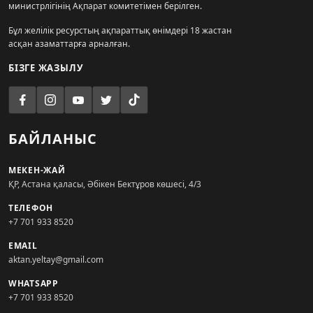
министрлігінің Ақпарат комитетімен берілген.
Бұл желілік ресурстың ақпараттық өнімдері 18 жастан
асқан азаматтарға арналған.
БІЗГЕ ЖАЗЫЛУ
БАЙЛАНЫС
МЕКЕН-ЖАЙ
ҚР, Астана қаласы, Әбікен Бектұров көшесі, 4/3
ТЕЛЕФОН
+7 701 933 8520
EMAIL
aktan.yeltay@gmail.com
WHATSAPP
+7 701 933 8520