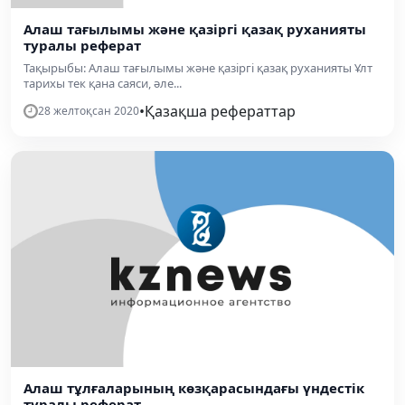
Алаш тағылымы және қазіргі қазақ руханияты
туралы реферат
Тақырыбы: Алаш тағылымы және қазіргі қазақ руханияты Ұлт
тарихы тек қана саяси, әле...
•
Қазақша рефераттар
28 желтоқсан 2020
Алаш тұлғаларының көзқарасындағы үндестік
туралы реферат