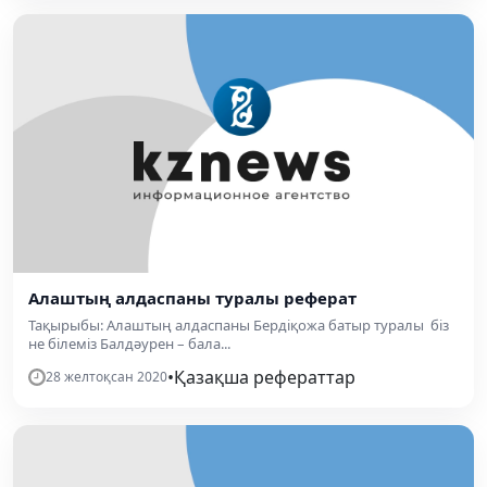
Алаштың алдаспаны туралы реферат
Тақырыбы: Алаштың алдаспаны Бердіқожа батыр туралы біз
не білеміз Балдәурен – бала...
•
Қазақша рефераттар
28 желтоқсан 2020