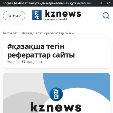
Тоқаев Бекболат Тілеуханды мерейтойымен құттықтап, шығармашылық т
Тоқаев Бекболат Тілеуханды мерейтойымен құттықтап, шығармашылық т
RU
KZ
МӘЗІР
Басты бет
/
#қазақша тегін рефераттар сайты
#қазақша тегін
рефераттар сайты
Жалпы:
57
жаңалық