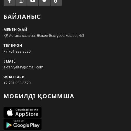
БАЙЛАНЫС
МЕКЕН-ЖАЙ
ҚР, Астана қаласы, Әбікен Бектұров көшесі, 4/3
ТЕЛЕФОН
+7 701 933 8520
EMAIL
aktan.yeltay@gmail.com
WHATSAPP
+7 701 933 8520
МОБИЛДІ ҚОСЫМША