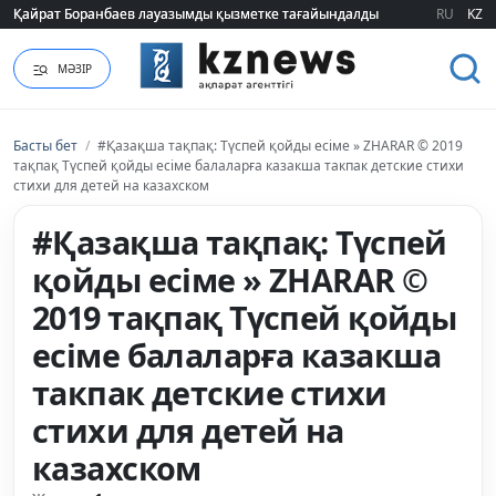
Қайрат Боранбаев лауазымды қызметке тағайындалды
Қайрат Боранбаев лауазымды қызметке тағайындалды
RU
KZ
МӘЗІР
Басты бет
/
#Қазақша тақпақ: Түспей қойды есіме » ZHARAR © 2019
тақпақ Түспей қойды есіме балаларға казакша такпак детские стихи
стихи для детей на казахском
#Қазақша тақпақ: Түспей
қойды есіме » ZHARAR ©
2019 тақпақ Түспей қойды
есіме балаларға казакша
такпак детские стихи
стихи для детей на
казахском