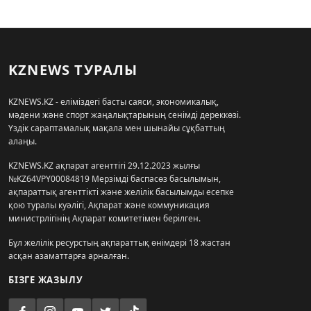
KZNEWS ТУРАЛЫ
KZNEWS.KZ - еліміздегі басты саяси, экономикалық,
мәдени және спорт жаңалықтарының сенімді дереккөзі.
Үздік сараптамалық мақала мен шынайы сұқбаттың
алаңы.
KZNEWS.KZ ақпарат агенттігі 29.12.2023 жылғы
№KZ64VPY00084819 Мерзімді баспасөз басылымын,
ақпараттық агенттікті және желілік басылымды есепке
қою туралы куәлігі, Ақпарат және коммуникация
министрлігінің Ақпарат комитетімен берілген.
Бұл желілік ресурстың ақпараттық өнімдері 18 жастан
асқан азаматтарға арналған.
БІЗГЕ ЖАЗЫЛУ