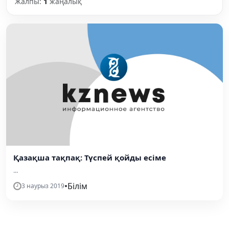
Жалпы:
1
жаңалық
Қазақша тақпақ: Түспей қойды есіме
...
•
Білім
3 наурыз 2019