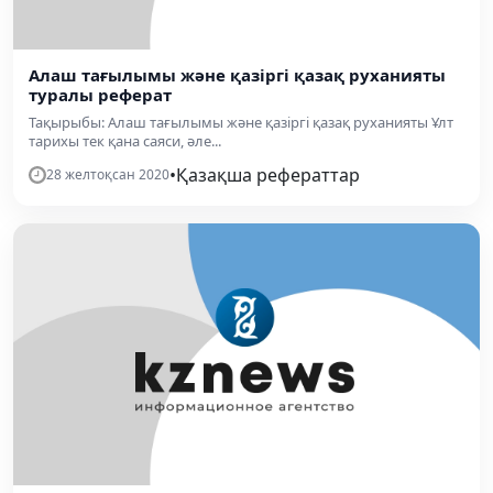
Алаш тағылымы және қазіргі қазақ руханияты
туралы реферат
Тақырыбы: Алаш тағылымы және қазіргі қазақ руханияты Ұлт
тарихы тек қана саяси, әле...
•
Қазақша рефераттар
28 желтоқсан 2020