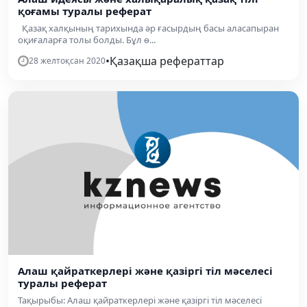
қоғамы туралы реферат
Қазақ халқының тарихында әр ғасырдың басы аласапыран
оқиғаларға толы болды. Бұл ө...
•
Қазақша рефераттар
28 желтоқсан 2020
Алаш қайраткерлері және қазіргі тіл мәселесі
туралы реферат
Тақырыбы: Алаш қайраткерлері және қазіргі тіл мәселесі