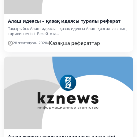
Алаш идеясы – қазақ идеясы туралы реферат
Тақырыбы: Алаш идеясы – қазақ идеясы Алаш қозғалысының
тарихи негізгі Ресей ота...
•
Қазақша рефераттар
28 желтоқсан 2020
Алаш идеясы және халықаралық қазақ тілі