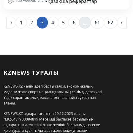
•
Қазақша рефераттар
28 желтоқсан 2020
‹
1
2
3
4
5
6
...
61
62
›
KZNEWS ТУРАЛЫ
KZNEWS.KZ - еліміздегі басты саяси, экономикалық,
мәдени және спорт жаңалықтарының сенімді дереккөзі.
Үздік сараптамалық мақала мен шынайы сұқбаттың
алаңы.
KZNEWS.KZ ақпарат агенттігі 29.12.2023 жылғы
№KZ64VPY00084819 Мерзімді баспасөз басылымын,
ақпараттық агенттікті және желілік басылымды есепке
қою туралы куәлігі, Ақпарат және коммуникация