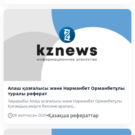
Алаш қозғалысы және Нарманбет Орманбетұлы
туралы реферат
Тақырыбы: Алаш қозғалысы және Нарманбет Орманбетұлы
Қоғамдық өмірге белсене араласқ...
•
Қазақша рефераттар
28 желтоқсан 2020