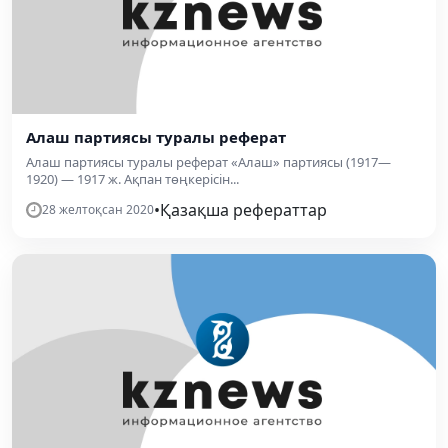
Алаш партиясы туралы реферат
Алаш партиясы туралы реферат «Алаш» партиясы (1917—
1920) — 1917 ж. Ақпан төңкерісін...
•
Қазақша рефераттар
28 желтоқсан 2020