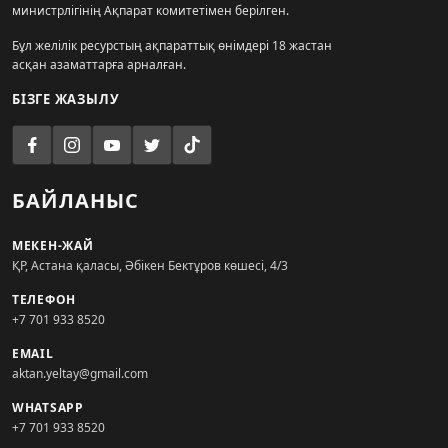
министрлігінің Ақпарат комитетімен берілген.
Бұл желілік ресурстың ақпараттық өнімдері 18 жастан
асқан азаматтарға арналған.
БІЗГЕ ЖАЗЫЛУ
БАЙЛАНЫС
МЕКЕН-ЖАЙ
ҚР, Астана қаласы, Әбікен Бектұров көшесі, 4/3
ТЕЛЕФОН
+7 701 933 8520
EMAIL
aktan.yeltay@gmail.com
WHATSAPP
+7 701 933 8520