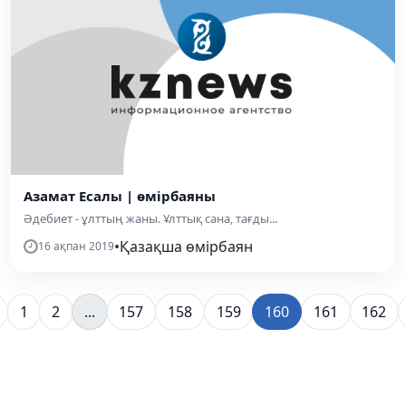
Азамат Есалы | өмірбаяны
Әдебиет - ұлттың жаны. Ұлттық сана, тағды...
•
Қазақша өмірбаян
16 ақпан 2019
1
2
...
157
158
159
160
161
162