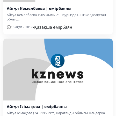
Айгүл Кемелбаева | өмірбаяны
Айгүл Кемелбаева 1965 жылы 21 наурызда Шығыс Қазақстан
облыс...
•
Қазақша өмірбаян
16 ақпан 2019
Айгүл Ісімақова | өмірбаяны
Айгүл Ісімақова (24.3.1958 ж.т., Қарағанды облысы Жаңаарқа