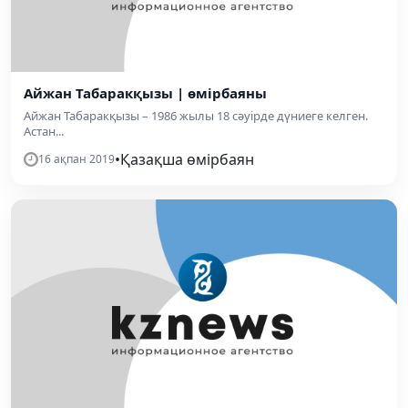
Айжан Табаракқызы | өмірбаяны
Айжан Табаракқызы – 1986 жылы 18 сәуiрде дүниеге келген.
Астан...
•
Қазақша өмірбаян
16 ақпан 2019