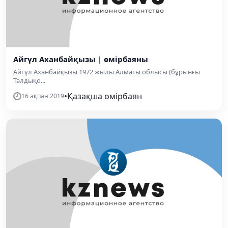
Айгүл Аханбайқызы | өмірбаяны
Айгүл Аханбайқызы 1972 жылы Алматы облысы (бұрынғы
Талдықо...
•
Қазақша өмірбаян
16 ақпан 2019