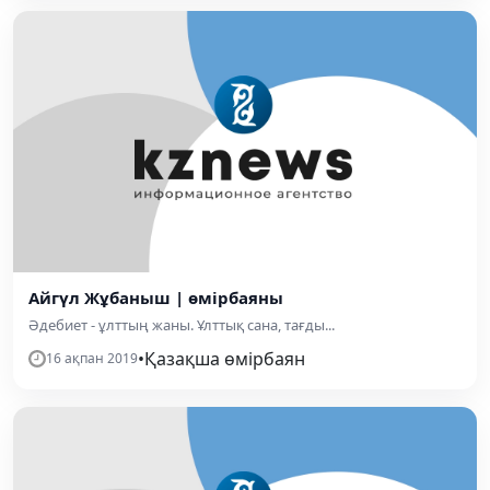
Айгүл Жұбаныш | өмірбаяны
Әдебиет - ұлттың жаны. Ұлттық сана, тағды...
•
Қазақша өмірбаян
16 ақпан 2019