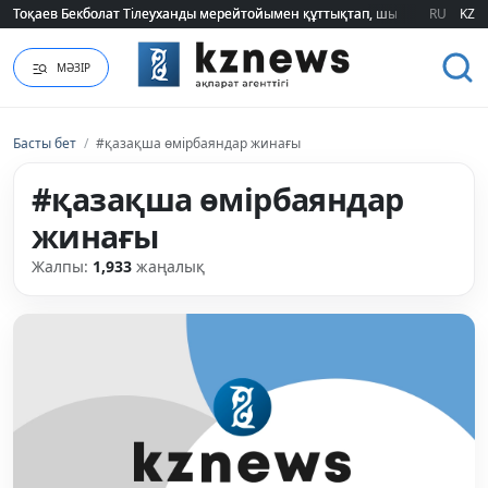
Тоқаев Бекболат Тілеуханды мерейтойымен құттықтап, шығармашылық т
Тоқаев Бекболат Тілеуханды мерейтойымен құттықтап, шығармашылық т
RU
KZ
МӘЗІР
Басты бет
/
#қазақша өмірбаяндар жинағы
#қазақша өмірбаяндар
жинағы
Жалпы:
1,933
жаңалық