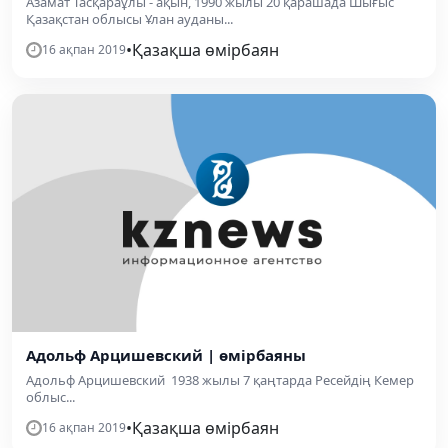
Азамат Тасқараұлы - ақын, 1990 жылы 20 қарашада Шығыс
Қазақстан облысы Ұлан ауданы...
•
Қазақша өмірбаян
16 ақпан 2019
Адольф Арцишевский | өмірбаяны
Адольф Арцишевский 1938 жылы 7 қаңтарда Ресейдің Кемер
облыс...
•
Қазақша өмірбаян
16 ақпан 2019