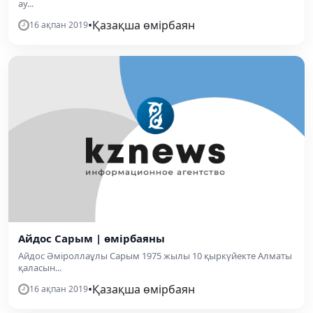
ау...
•
Қазақша өмірбаян
16 ақпан 2019
Айдос Сарым | өмірбаяны
Айдос Әміроллаұлы Сарым 1975 жылы 10 қыркүйекте Алматы
қаласын...
•
Қазақша өмірбаян
16 ақпан 2019