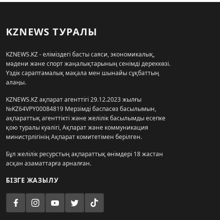
KZNEWS ТУРАЛЫ
KZNEWS.KZ - еліміздегі басты саяси, экономикалық,
мәдени және спорт жаңалықтарының сенімді дереккөзі.
Үздік сараптамалық мақала мен шынайы сұқбаттың
алаңы.
KZNEWS.KZ ақпарат агенттігі 29.12.2023 жылғы
№KZ64VPY00084819 Мерзімді баспасөз басылымын,
ақпараттық агенттікті және желілік басылымды есепке
қою туралы куәлігі, Ақпарат және коммуникация
министрлігінің Ақпарат комитетімен берілген.
Бұл желілік ресурстың ақпараттық өнімдері 18 жастан
асқан азаматтарға арналған.
БІЗГЕ ЖАЗЫЛУ