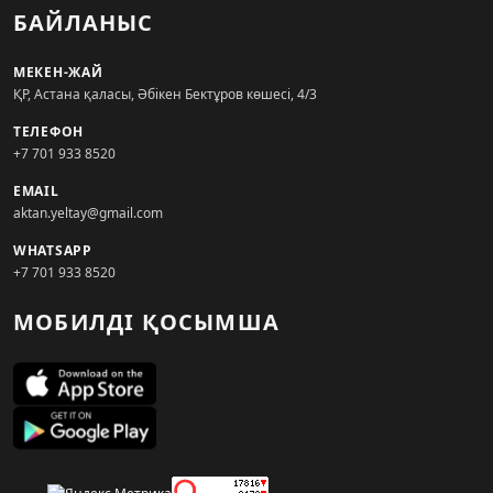
БАЙЛАНЫС
МЕКЕН-ЖАЙ
ҚР, Астана қаласы, Әбікен Бектұров көшесі, 4/3
ТЕЛЕФОН
+7 701 933 8520
EMAIL
aktan.yeltay@gmail.com
WHATSAPP
+7 701 933 8520
МОБИЛДІ ҚОСЫМША