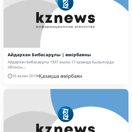
Айдархан Бибасарұлы | өмірбаяны
Айдархан Бибасарұлы 1937 жылы 17 қазанда Қызылорда
облысы,...
•
Қазақша өмірбаян
16 ақпан 2019