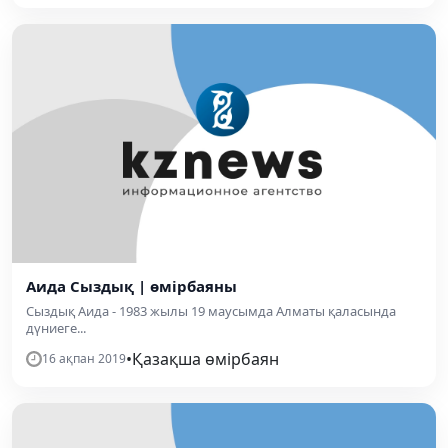
Аида Сыздық | өмірбаяны
Сыздық Аида - 1983 жылы 19 маусымда Алматы қаласында
дүниеге...
•
Қазақша өмірбаян
16 ақпан 2019