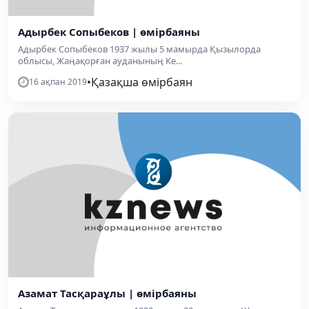
Адырбек Сопыбеков | өмірбаяны
Адырбек Сопыбеков 1937 жылы 5 мамырда Қызылорда
облысы, Жаңақорған ауданының Ке...
•
Қазақша өмірбаян
16 ақпан 2019
Азамат Тасқараұлы | өмірбаяны