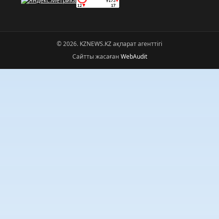
© 2026. KZNEWS.KZ ақпарат агенттігі
Сайтты жасаған
WebAudit