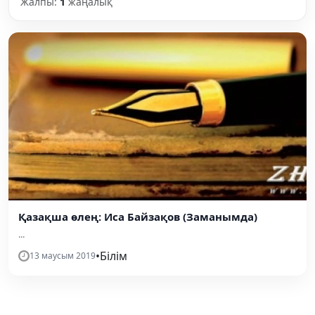
Жалпы:
1
жаңалық
Қазақша өлең: Иса Байзақов (Заманымда)
...
•
Білім
13 маусым 2019