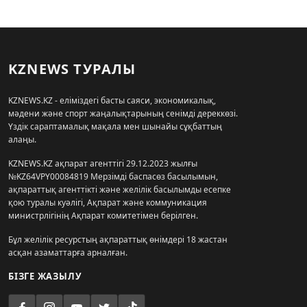
KZNEWS ТУРАЛЫ
KZNEWS.KZ - еліміздегі басты саяси, экономикалық,
мәдени және спорт жаңалықтарының сенімді дереккөзі.
Үздік сараптамалық мақала мен шынайы сұқбаттың
алаңы.
KZNEWS.KZ ақпарат агенттігі 29.12.2023 жылғы
№KZ64VPY00084819 Мерзімді баспасөз басылымын,
ақпараттық агенттікті және желілік басылымды есепке
қою туралы куәлігі, Ақпарат және коммуникация
министрлігінің Ақпарат комитетімен берілген.
Бұл желілік ресурстың ақпараттық өнімдері 18 жастан
асқан азаматтарға арналған.
БІЗГЕ ЖАЗЫЛУ