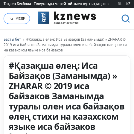
Тоқаев Бекболат Тілеуханды мерейтойымен құттықтап, шығармашылық т
Тоқаев Бекболат Тілеуханды мерейтойымен құттықтап, шығармашылық т
RU
KZ
МӘЗІР
Басты бет
/
#Қазақша өлең: Иса Байзақов (Заманымда) » ZHARAR ©
2019 иса байзаков Заманымда туралы олен иса байзақов өлең стихи
на казахском языке иса байзаков
#Қазақша өлең: Иса
Байзақов (Заманымда) »
ZHARAR © 2019 иса
байзаков Заманымда
туралы олен иса байзақов
өлең стихи на казахском
языке иса байзаков