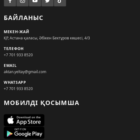
БАЙЛАНЫС
МЕКЕН-ЖАЙ
ҚР, Астана қаласы, Әбікен Бектұров көшесі, 4/3
ТЕЛЕФОН
+7 701 933 8520
EMAIL
aktan.yeltay@gmail.com
WHATSAPP
+7 701 933 8520
МОБИЛДІ ҚОСЫМША