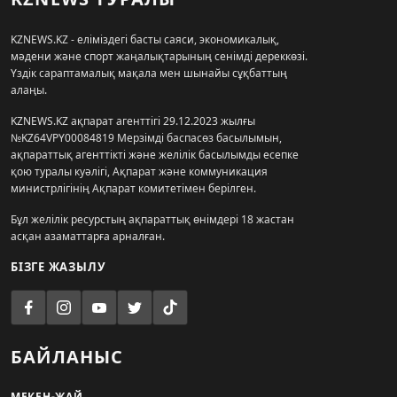
KZNEWS.KZ - еліміздегі басты саяси, экономикалық,
мәдени және спорт жаңалықтарының сенімді дереккөзі.
Үздік сараптамалық мақала мен шынайы сұқбаттың
алаңы.
KZNEWS.KZ ақпарат агенттігі 29.12.2023 жылғы
№KZ64VPY00084819 Мерзімді баспасөз басылымын,
ақпараттық агенттікті және желілік басылымды есепке
қою туралы куәлігі, Ақпарат және коммуникация
министрлігінің Ақпарат комитетімен берілген.
Бұл желілік ресурстың ақпараттық өнімдері 18 жастан
асқан азаматтарға арналған.
БІЗГЕ ЖАЗЫЛУ
БАЙЛАНЫС
МЕКЕН-ЖАЙ