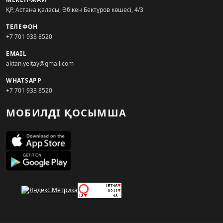
ҚР, Астана қаласы, Әбікен Бектұров көшесі, 4/3
ТЕЛЕФОН
+7 701 933 8520
EMAIL
aktan.yeltay@gmail.com
WHATSAPP
+7 701 933 8520
МОБИЛДІ ҚОСЫМША