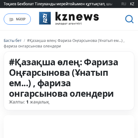
Тоқаев Бекболат Тілеуханды мерейтойымен құттықтап, шығармашылық т
Тоқаев Бекболат Тілеуханды мерейтойымен құттықтап, шығармашылық т
RU
KZ
МӘЗІР
Басты бет
/
#Қазақша өлең: Фариза Оңғарсынова (Ұнатып ем...) ,
фариза онгарсынова олендери
#Қазақша өлең: Фариза
Оңғарсынова (Ұнатып
ем...) , фариза
онгарсынова олендери
Жалпы:
1
жаңалық