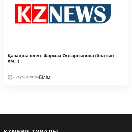
Қазақша өлең: Фариза Оңғарсынова (Ұнатып
ем...)
...
•
Білім
2 наурыз 2019
KZNEWS ТУРАЛЫ