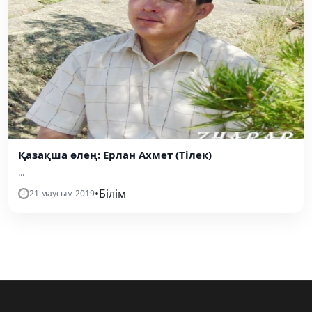
Қазақша өлең: Ерлан Ахмет (Тілек)
...
•
Білім
21 маусым 2019