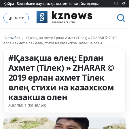
Қайрат Боранбаев лауазымды қызметке тағайындалды
Қайрат Боранбаев лауазымды қызметке тағайындалды
RU
KZ
МӘЗІР
Басты бет
/
#Қазақша өлең: Ерлан Ахмет (Тілек) » ZHARAR © 2019
ерлан ахмет Тілек өлең стихи на казахском казакша олен
#Қазақша өлең: Ерлан
Ахмет (Тілек) » ZHARAR ©
2019 ерлан ахмет Тілек
өлең стихи на казахском
казакша олен
Жалпы:
1
жаңалық