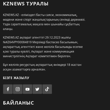
KZNEWS ТУРАЛЫ
KZNEWS.KZ - еліміздегі басты саяси, экономикалық,
мәдени және спорт жаңалықтарының сенімді дереккөзі.
Үздік сараптамалық мақала мен шынайы сұқбаттың
алаңы.
KZNEWS.KZ ақпарат агенттігі 29.12.2023 жылғы
№KZ64VPY00084819 Мерзімді баспасөз басылымын,
ақпараттық агенттікті және желілік басылымды есепке
қою туралы куәлігі, Ақпарат және коммуникация
министрлігінің Ақпарат комитетімен берілген.
Бұл желілік ресурстың ақпараттық өнімдері 18 жастан
асқан азаматтарға арналған.
БІЗГЕ ЖАЗЫЛУ
БАЙЛАНЫС