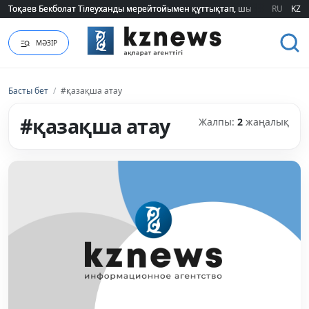
Тоқаев Бекболат Тілеуханды мерейтойымен құттықтап, шығармашылық т
Тоқаев Бекболат Тілеуханды мерейтойымен құттықтап, шығармашылық т
RU
KZ
МӘЗІР
Басты бет
/
#қазақша атау
#қазақша атау
Жалпы:
2
жаңалық