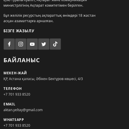
министрлігінің Ақпарат комитетімен берілген.
Бұл желілік ресурстың ақпараттық өнімдері 18 жастан
асқан азаматтарға арналған.
БІЗГЕ ЖАЗЫЛУ
БАЙЛАНЫС
МЕКЕН-ЖАЙ
ҚР, Астана қаласы, Әбікен Бектұров көшесі, 4/3
ТЕЛЕФОН
+7 701 933 8520
EMAIL
aktan.yeltay@gmail.com
WHATSAPP
+7 701 933 8520