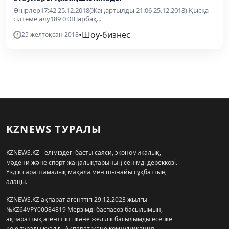
Өңірлер17:42 25.12.2018(Жаңартылды 21:06 25.12.2018) Қысқа
сілтеме алу189 0 0Шарбақ...
•
Шоу-бизнес
25 желтоқсан 2018
KZNEWS ТУРАЛЫ
KZNEWS.KZ - еліміздегі басты саяси, экономикалық,
мәдени және спорт жаңалықтарының сенімді дереккөзі.
Үздік сараптамалық мақала мен шынайы сұқбаттың
алаңы.
KZNEWS.KZ ақпарат агенттігі 29.12.2023 жылғы
№KZ64VPY00084819 Мерзімді баспасөз басылымын,
ақпараттық агенттікті және желілік басылымды есепке
қою туралы куәлігі, Ақпарат және коммуникация